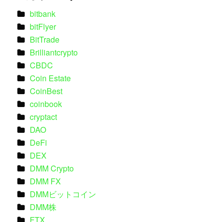
bitbank
bitFlyer
BitTrade
Brilliantcrypto
CBDC
Coin Estate
CoinBest
coinbook
cryptact
DAO
DeFi
DEX
DMM Crypto
DMM FX
DMMビットコイン
DMM株
FTX