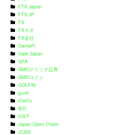
FTX Japan
FTX JP
FX
FXネオ
FX会社
GameFi
Gate Japan
GFA
GMOクリック証券
GMOコイン
GOLFIN
gumi
iDeCo
IEO
IOST
Japan Open Chain
JCBA