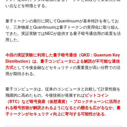
い点などを特徴とする。
量子トークンの発行に関してQuantinuumが基本特許を有してお
り、三井物産とQuantinuumは量子トークンの実用化に取り組ん
できた。実証実験ではNECが提供する量子暗号通信用の装置を活
用した。
今回の実証実験に利用した量子暗号通信（QKD：Quantum Key
Distribution）は、量子コンピュータによる解読が不可能な通信
方式
として今後金融などセキュリティの重要度が高い分野での活
用が期待される。
量子コンピュータは、従来のコンピュータと比較して計算性能を
飛躍的に高めたもの。今後技術が発展すれば
ビットコイン
（BTC）など暗号資産（仮想通貨）・ブロックチェーンに活用さ
れる暗号技術が解読されるようになるとの懸念も広がるなか、量
子トークンがセキュリティ向上に寄与する可能性がある
。