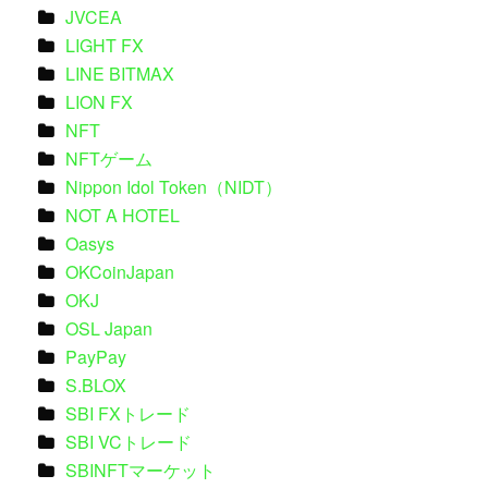
JVCEA
LIGHT FX
LINE BITMAX
LION FX
NFT
NFTゲーム
Nippon Idol Token（NIDT）
NOT A HOTEL
Oasys
OKCoinJapan
OKJ
OSL Japan
PayPay
S.BLOX
SBI FXトレード
SBI VCトレード
SBINFTマーケット