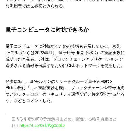
な汎用型では世界初とみられる。
量子コンピュータに対抗できるか
量子コンピュータに対抗するための技術も進展している。東芝、
JPモルガンらは2022年2月、量子暗号通信（QKD）の実証実験に
成功したと発表。3社は、ブロックチェーンアプリケーションで
送受される情報を保護するためにQKDネットワークを使用した。
発表に際し、JPモルガンのリサーチグループ責任者Marco
Pistoia氏は「この実証実験を機に、ブロックチェーンや暗号通貨
などのテクノロジーのセキュリティ環境が近い将来変化するだろ
う」などとコメントした。
国内取引所のIEO予定銘柄まとめ、躍進する暗号資産はど
れ？
https://t.co/0eUWg0d5Lz