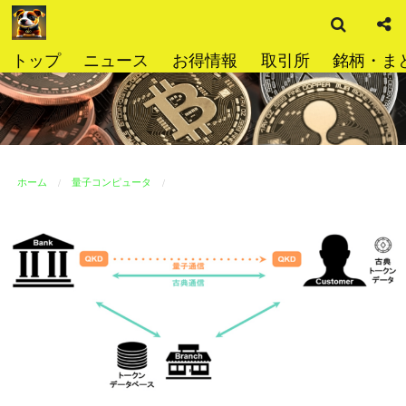
検
コ
索
ン
テ
トップ
ニュース
お得情報
取引所
銘柄・ま
ン
ツ
へ
ス
キ
ッ
ホーム
量子コンピュータ
プ