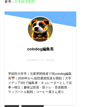
参考：
日本経済新聞
coindog編集長
仮想通貨ブロガー/投資家
早稲田大学卒｜元業界関係者で現coindog編集
長
｜2020年から仮想通貨投資を開始｜大手
メディア3社で編集者・キュレーターとして従
事→独立｜趣味は投資・筋トレ・音楽鑑賞・
ラップバトル観戦・コーヒー屋さん巡り