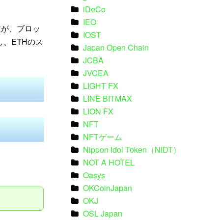
iDeCo
IEO
文が、ブロッ
IOST
し、ETHのス
Japan Open Chain
JCBA
JVCEA
LIGHT FX
LINE BITMAX
LION FX
NFT
NFTゲーム
Nippon Idol Token（NIDT）
NOT A HOTEL
Oasys
OKCoinJapan
OKJ
OSL Japan