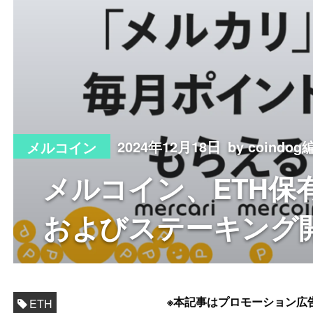
2024年12月18日
by coindo
メルコイン
メルコイン、ETH保
およびステーキング
※本記事はプロモーション広
ETH