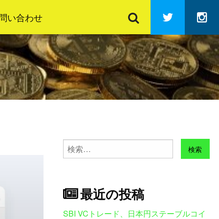
検
Twitter
In
索
問い合わせ
検
索:
最近の投稿
SBI VCトレード、日本円ステーブルコイ