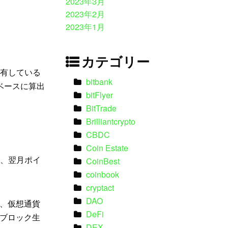
2023年3月
2023年2月
2023年1月
カテゴリー
保有している
bitbank
ベースに算出
bitFlyer
BitTrade
Brilliantcrypto
CBDC
Coin Estate
り、翌月ポイ
CoinBest
coinbook
cryptact
DAO
、仮想通貨
DeFi
ブロック生
DEX