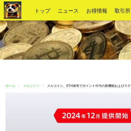
コ
トップ
ニュース
お得情報
取引所
ン
テ
ン
ツ
へ
ス
キ
ッ
プ
ホーム
メルコイン
メルコイン、ETH保有でポイント付与の新機能およびス