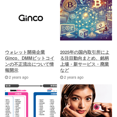
の
投
稿
へ
ウォレット開発企業
2025年の国内取引所によ
Ginco、DMMビットコイ
る注目動向まとめ、銘柄
ンの不正流出について情
上場・新サービス・廃業
報開示
など
2 years ago
2 years ago