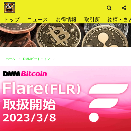
検
コ
索
ン
テ
トップ
ニュース
お得情報
取引所
銘柄・ま
ン
ツ
へ
ス
キ
ッ
ホーム
DMMビットコイン
プ