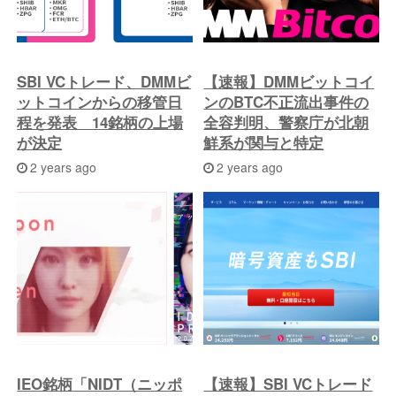
SBI VCトレード、DMMビ
【速報】DMMビットコイ
ットコインからの移管日
ンのBTC不正流出事件の
程を発表 14銘柄の上場
全容判明、警察庁が北朝
が決定
鮮系が関与と特定
2 years ago
2 years ago
IEO銘柄「NIDT（ニッポ
【速報】SBI VCトレード