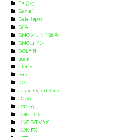
FX会社
GameFi
Gate Japan
GFA
GMOクリック証券
GMOコイン
GOLFIN
gumi
iDeCo
IEO
IOST
Japan Open Chain
JCBA
JVCEA
LIGHT FX
LINE BITMAX
LION FX