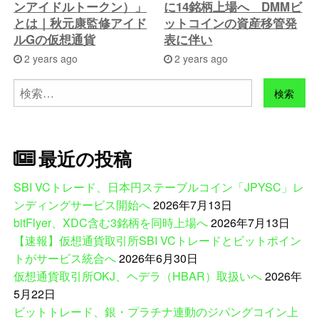
ンアイドルトークン）」
に14銘柄上場へ DMMビ
とは｜秋元康監修アイド
ットコインの資産移管発
ルGの仮想通貨
表に伴い
2 years ago
2 years ago
検
索:
最近の投稿
SBI VCトレード、日本円ステーブルコイン「JPYSC」レ
ンディングサービス開始へ
2026年7月13日
bitFlyer、XDC含む3銘柄を同時上場へ
2026年7月13日
【速報】仮想通貨取引所SBI VCトレードとビットポイン
トがサービス統合へ
2026年6月30日
仮想通貨取引所OKJ、ヘデラ（HBAR）取扱いへ
2026年
5月22日
ビットトレード、銀・プラチナ連動のジパングコイン上