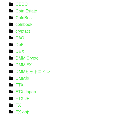
CBDC
Coin Estate
CoinBest
coinbook
cryptact
DAO
DeFi
DEX
DMM Crypto
DMM FX
DMMビットコイン
DMM株
FTX
FTX Japan
FTX JP
FX
FXネオ