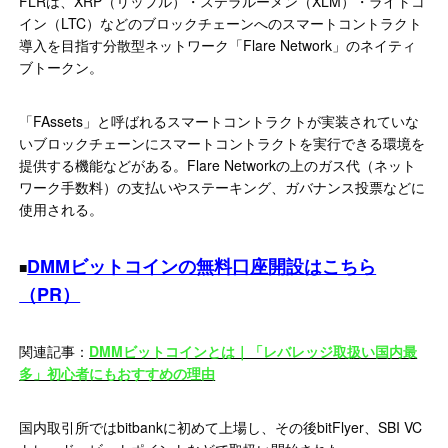
FLRは、XRP（リップル）・ステラルーメン（XLM）・ライトコ
イン（LTC）などのブロックチェーンへのスマートコントラクト
導入を目指す分散型ネットワーク「Flare Network」のネイティ
ブトークン。
「FAssets」と呼ばれるスマートコントラクトが実装されていな
いブロックチェーンにスマートコントラクトを実行できる環境を
提供する機能などがある。Flare Networkの上のガス代（ネット
ワーク手数料）の支払いやステーキング、ガバナンス投票などに
使用される。
DMMビットコインの無料口座開設はこちら
■
（PR）
関連記事：
DMMビットコインとは｜「レバレッジ取扱い国内最
多」初心者にもおすすめの理由
国内取引所ではbitbankに初めて上場し、その後bitFlyer、SBI VC