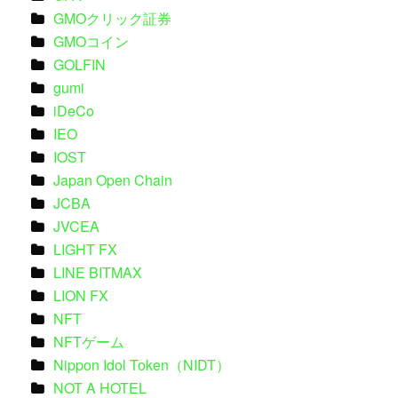
GMOクリック証券
GMOコイン
GOLFIN
gumi
iDeCo
IEO
IOST
Japan Open Chain
JCBA
JVCEA
LIGHT FX
LINE BITMAX
LION FX
NFT
NFTゲーム
Nippon Idol Token（NIDT）
NOT A HOTEL