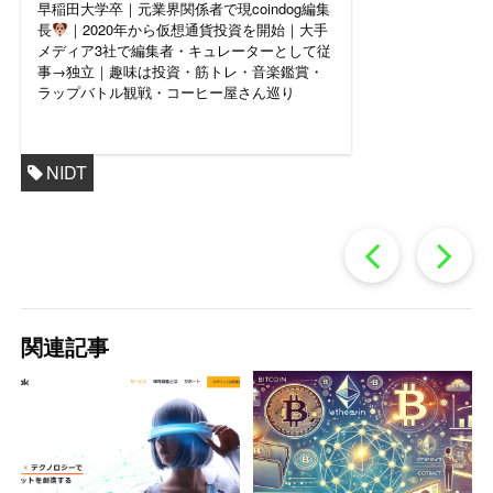
早稲田大学卒｜元業界関係者で現coindog編集
長
｜2020年から仮想通貨投資を開始｜大手
メディア3社で編集者・キュレーターとして従
事→独立｜趣味は投資・筋トレ・音楽鑑賞・
ラップバトル観戦・コーヒー屋さん巡り
NIDT
過
去
関連記事
の
投