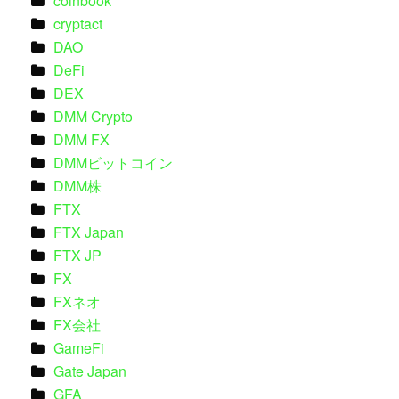
coinbook
cryptact
DAO
DeFi
DEX
DMM Crypto
DMM FX
DMMビットコイン
DMM株
FTX
FTX Japan
FTX JP
FX
FXネオ
FX会社
GameFi
Gate Japan
GFA