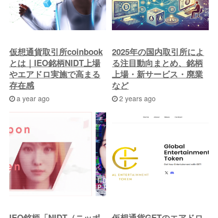
稿
へ
仮想通貨取引所coinbook
2025年の国内取引所によ
とは｜IEO銘柄NIDT上場
る注目動向まとめ、銘柄
やエアドロ実施で高まる
上場・新サービス・廃業
存在感
など
a year ago
2 years ago
IEO銘柄「NIDT（ニッポ
仮想通貨GETのエアドロ