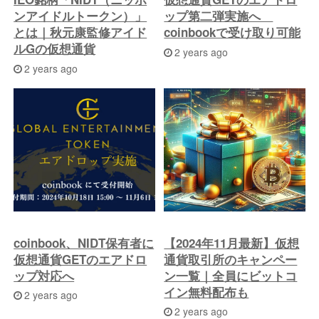
ンアイドルトークン）」
ップ第二弾実施へ
とは｜秋元康監修アイド
coinbookで受け取り可能
ルGの仮想通貨
2 years ago
2 years ago
coinbook、NIDT保有者に
【2024年11月最新】仮想
仮想通貨GETのエアドロ
通貨取引所のキャンペー
ップ対応へ
ン一覧｜全員にビットコ
イン無料配布も
2 years ago
2 years ago