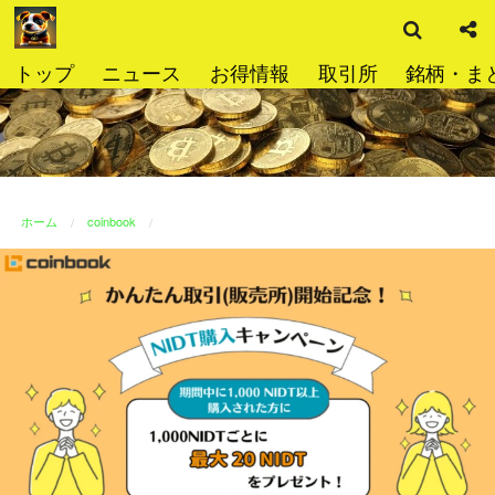
検
コ
索
ン
テ
トップ
ニュース
お得情報
取引所
銘柄・ま
ン
ツ
へ
ス
キ
ッ
ホーム
coinbook
プ