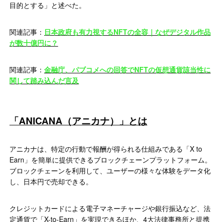
目的とする」と述べた。
関連記事：
日本政府も有力視するNFTの全容｜なぜデジタル作品
が数十億円に？
関連記事：
金融庁、パブコメへの回答でNFTの仮想通貨該当性に
関して踏み込んだ言及
「ANICANA（アニカナ）」とは
アニカナは、特定の行動で報酬が得られる仕組みである「X to
Earn」を簡単に提供できるブロックチェーンプラットフォーム。
ブロックチェーンを利用して、ユーザーの様々な体験をデータ化
し、日本円で売却できる。
クレジットカードによる電子マネーチャージや銀行振込など、法
定通貨で「X-to-Earn」を実現できるほか、4大法律事務所と提携