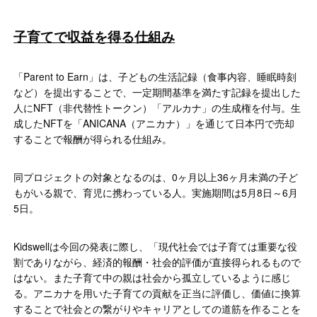
子育てで収益を得る仕組み
「Parent to Earn」は、子どもの生活記録（食事内容、睡眠時刻
など）を提出することで、一定期間基準を満たす記録を提出した
人にNFT（非代替性トークン）「アルカナ」の生成権を付与。生
成したNFTを「ANICANA（アニカナ）」を通じて日本円で売却
することで報酬が得られる仕組み。
同プロジェクトの対象となるのは、0ヶ月以上36ヶ月未満の子ど
もがいる親で、育児に携わっている人。実施期間は5月8日～6月
5日。
Kidswellは今回の発表に際し、「現代社会では子育ては重要な役
割でありながら、経済的報酬・社会的評価が直接得られるもので
はない。また子育て中の親は社会から孤立しているように感じ
る。アニカナを用いた子育ての貢献を正当に評価し、価値に換算
することで社会との繋がりやキャリアとしての道筋を作ることを