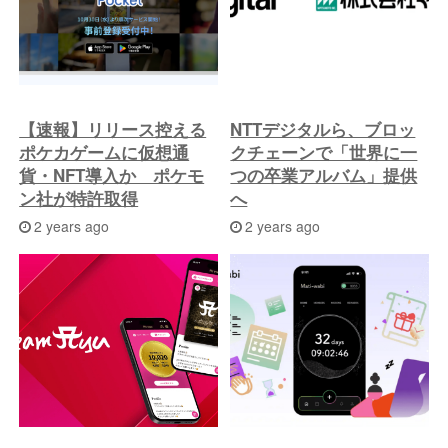
【速報】リリース控える
NTTデジタルら、ブロッ
ポケカゲームに仮想通
クチェーンで「世界に一
貨・NFT導入か ポケモ
つの卒業アルバム」提供
ン社が特許取得
へ
2 years ago
2 years ago