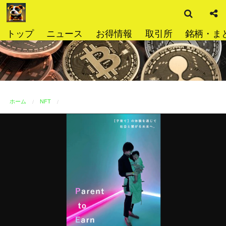
検
コ
索
ン
テ
トップ
ニュース
お得情報
取引所
銘柄・ま
ン
ツ
へ
ス
キ
ッ
ホーム
NFT
プ