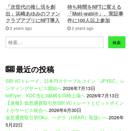
「次世代の推し活を創
待ち時間をNFTに変える
出」浜崎あゆみのファン
「Mati-wabi®」、実証事
クラブアプリにNFT導入
件に100人以上参加
2 years ago
2 years ago
検
索:
最近の投稿
SBI VCトレード、日本円ステーブルコイン「JPYSC」レ
ンディングサービス開始へ
2026年7月13日
bitFlyer、XDC含む3銘柄を同時上場へ
2026年7月13日
【速報】仮想通貨取引所SBI VCトレードとビットポイン
トがサービス統合へ
2026年6月30日
仮想通貨取引所OKJ、ヘデラ（HBAR）取扱いへ
2026年
5月22日