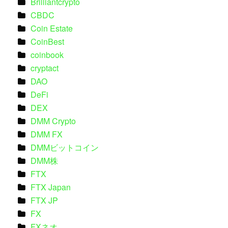
Brilliantcrypto
CBDC
Coin Estate
CoinBest
coinbook
cryptact
DAO
DeFi
DEX
DMM Crypto
DMM FX
DMMビットコイン
DMM株
FTX
FTX Japan
FTX JP
FX
FXネオ