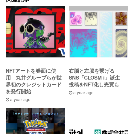
の
投
稿
へ
NFTアートを券面に使
右脳と左脳を繋げる
用 丸井グループらが世
SNS「CLOSM i」誕生
界初のクレジットカード
投稿をNFT化し売買も
を発行開始
a year ago
a year ago