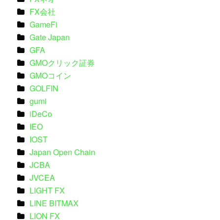
FX会社
GameFi
Gate Japan
GFA
GMOクリック証券
GMOコイン
GOLFIN
gumi
iDeCo
IEO
IOST
Japan Open Chain
JCBA
JVCEA
LIGHT FX
LINE BITMAX
LION FX