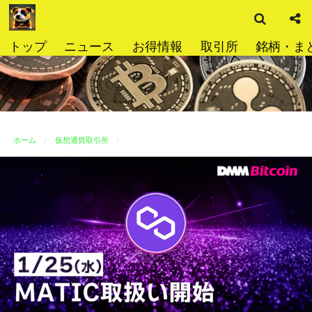
検
コ
索
ン
テ
トップ
ニュース
お得情報
取引所
銘柄・ま
ン
ツ
へ
ス
キ
ッ
ホーム
仮想通貨取引所
プ