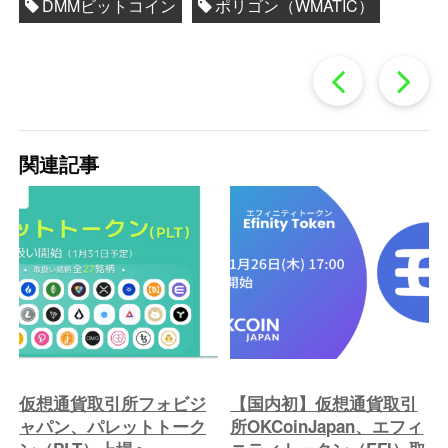
DMMビットコイン
ポリゴン（WMATIC）
過
去
関連記事
の
投
稿
へ
仮想通貨取引所フォビジ
【国内初】仮想通貨取引
ャパン、パレットトーク
所OKCoinJapan、エフィ