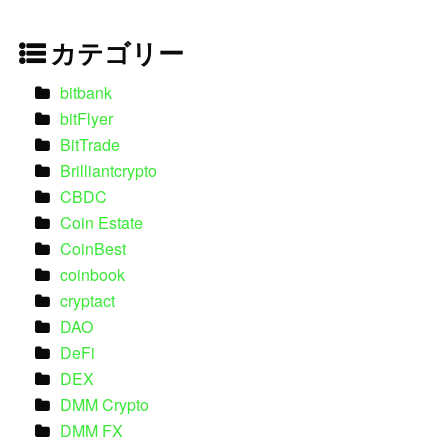
カテゴリー
bitbank
bitFlyer
BitTrade
Brilliantcrypto
CBDC
Coin Estate
CoinBest
coinbook
cryptact
DAO
DeFi
DEX
DMM Crypto
DMM FX