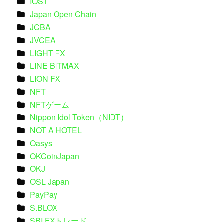
IOST
Japan Open Chain
JCBA
JVCEA
LIGHT FX
LINE BITMAX
LION FX
NFT
NFTゲーム
Nippon Idol Token（NIDT）
NOT A HOTEL
Oasys
OKCoinJapan
OKJ
OSL Japan
PayPay
S.BLOX
SBI FXトレード