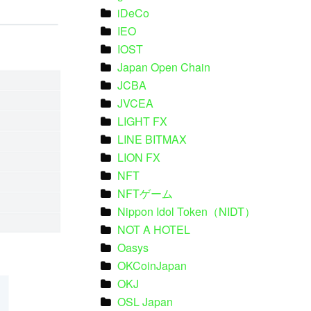
iDeCo
IEO
IOST
Japan Open Chain
JCBA
JVCEA
LIGHT FX
LINE BITMAX
LION FX
NFT
NFTゲーム
Nippon Idol Token（NIDT）
NOT A HOTEL
Oasys
OKCoinJapan
OKJ
OSL Japan