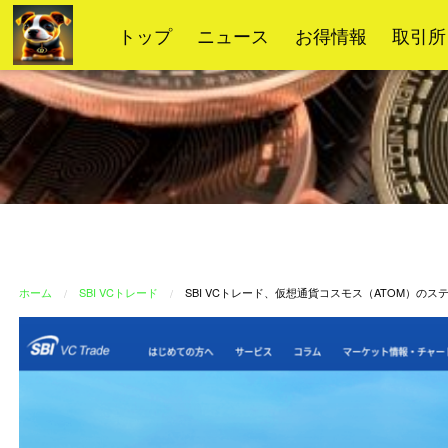
コ
トップ
ニュース
お得情報
取引所
ン
テ
ン
ツ
へ
ス
キ
ッ
プ
ホーム
SBI VCトレード
SBI VCトレード、仮想通貨コスモス（ATOM）の