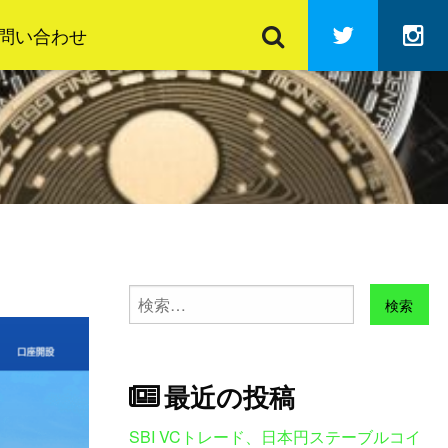
検
Twitter
In
索
問い合わせ
検
索:
最近の投稿
SBI VCトレード、日本円ステーブルコイ