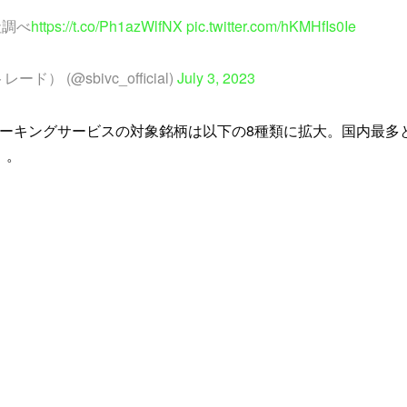
社調べ
https://t.co/Ph1azWlfNX
pic.twitter.com/hKMHfIs0Ie
トレード） (@sbivc_official)
July 3, 2023
ーキングサービスの対象銘柄は以下の8種類に拡大。国内最多
）。