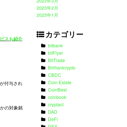
2023年3月
2023年2月
2023年1月
カテゴリー
ビスも紹介
bitbank
bitFlyer
BitTrade
Brilliantcrypto
CBDC
Coin Estate
が付与され
CoinBest
coinbook
cryptact
はほかの対象銘
DAO
DeFi
DEX