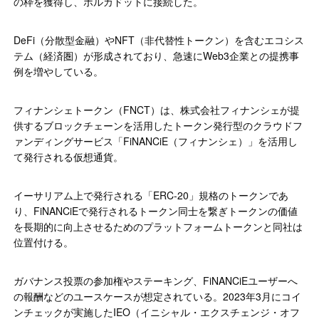
の枠を獲得し、ポルカドットに接続した。
DeFi（分散型金融）やNFT（非代替性トークン）を含むエコシス
テム（経済圏）が形成されており、急速にWeb3企業との提携事
例を増やしている。
フィナンシェトークン（FNCT）は、株式会社フィナンシェが提
供するブロックチェーンを活用したトークン発行型のクラウドフ
ァンディングサービス「FiNANCiE（フィナンシェ）」を活用し
て発行される仮想通貨。
イーサリアム上で発行される「ERC-20」規格のトークンであ
り、FiNANCiEで発行されるトークン同士を繋ぎトークンの価値
を長期的に向上させるためのプラットフォームトークンと同社は
位置付ける。
ガバナンス投票の参加権やステーキング、FiNANCiEユーザーへ
の報酬などのユースケースが想定されている。2023年3月にコイ
ンチェックが実施したIEO（イニシャル・エクスチェンジ・オフ