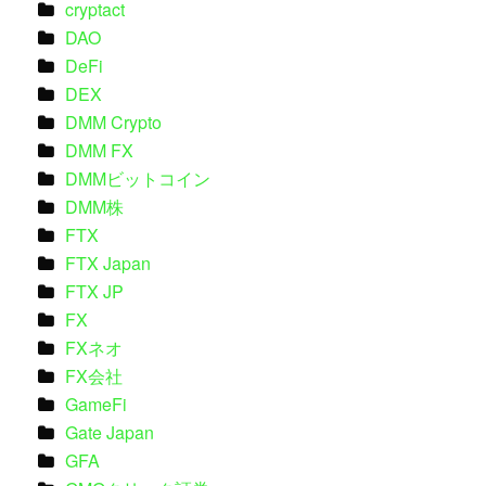
cryptact
DAO
DeFi
DEX
DMM Crypto
DMM FX
DMMビットコイン
DMM株
FTX
FTX Japan
FTX JP
FX
FXネオ
FX会社
GameFi
Gate Japan
GFA