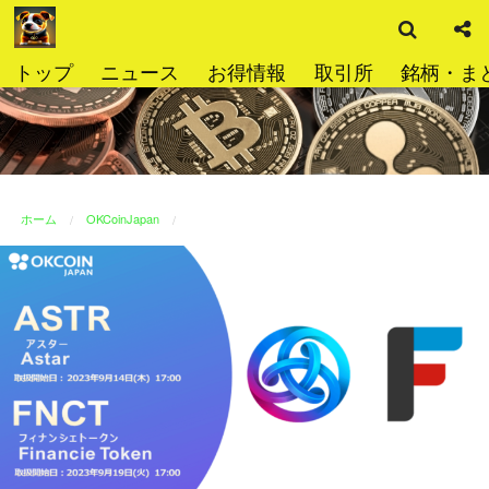
検
コ
索
ン
テ
トップ
ニュース
お得情報
取引所
銘柄・ま
ン
ツ
へ
ス
キ
ッ
ホーム
OKCoinJapan
プ