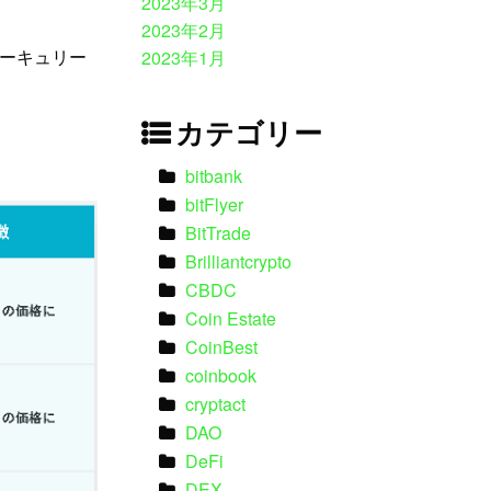
2023年3月
2023年2月
ーキュリー
2023年1月
カテゴリー
bitbank
bitFlyer
BitTrade
Brilliantcrypto
CBDC
Coin Estate
CoinBest
coinbook
cryptact
DAO
DeFi
DEX