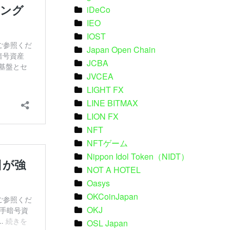
iDeCo
IEO
IOST
Japan Open Chain
JCBA
JVCEA
LIGHT FX
LINE BITMAX
LION FX
NFT
NFTゲーム
Nippon Idol Token（NIDT）
NOT A HOTEL
Oasys
OKCoinJapan
OKJ
OSL Japan