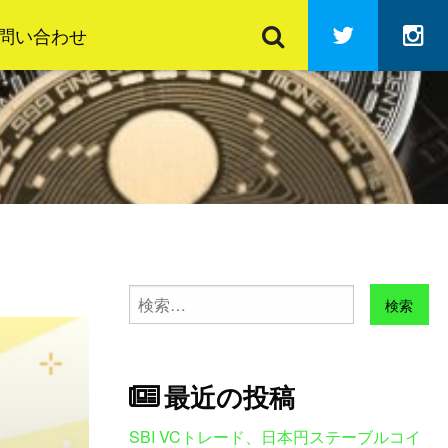
検
Twitter
In
索
問い合わせ
検
索:
最近の投稿
SBI VCトレード、日本円ステーブルコイ