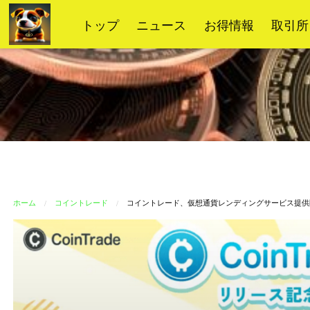
コ
トップ
ニュース
お得情報
取引所
ン
テ
ン
ツ
へ
ス
キ
ッ
プ
ホーム
コイントレード
コイントレード、仮想通貨レンディングサービス提供