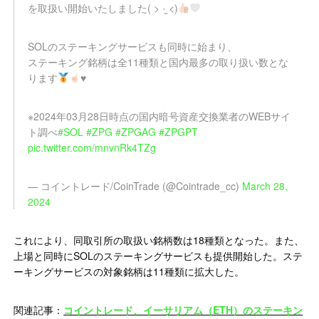
を取扱い開始いたしました( > ·̫ <)
SOLのステーキングサービスも同時に始まり、
ステーキング銘柄は全11種類と国内最多の取り扱い数とな
ります
♥️
※2024年03月28日時点の国内暗号資産交換業者のWEBサイ
ト調べ
#SOL
#ZPG
#ZPGAG
#ZPGPT
pic.twitter.com/mnvnRk4TZg
— コイントレード/CoinTrade (@Cointrade_cc)
March 28,
2024
これにより、同取引所の取扱い銘柄数は18種類となった。また、
上場と同時にSOLのステーキングサービスも提供開始した。ステ
ーキングサービスの対象銘柄は11種類に拡大した。
関連記事：
コイントレード、イーサリアム（ETH）のステーキン