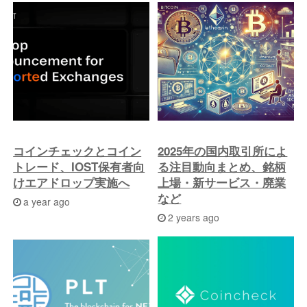
コインチェックとコイン
2025年の国内取引所によ
トレード、IOST保有者向
る注目動向まとめ、銘柄
けエアドロップ実施へ
上場・新サービス・廃業
など
a year ago
2 years ago