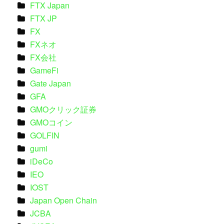
FTX Japan
FTX JP
FX
FXネオ
FX会社
GameFi
Gate Japan
GFA
GMOクリック証券
GMOコイン
GOLFIN
gumi
iDeCo
IEO
IOST
Japan Open Chain
JCBA