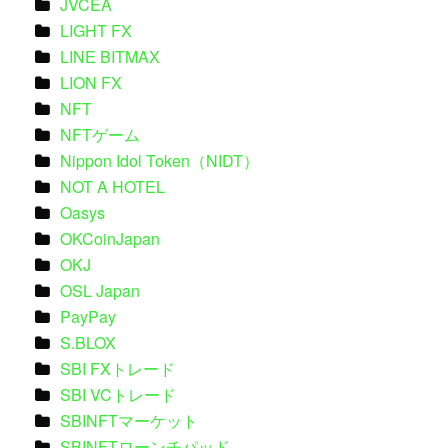
JVCEA
LIGHT FX
LINE BITMAX
LION FX
NFT
NFTゲーム
Nippon Idol Token（NIDT）
NOT A HOTEL
Oasys
OKCoinJapan
OKJ
OSL Japan
PayPay
S.BLOX
SBI FXトレード
SBI VCトレード
SBINFTマーケット
SBINFTローンチパッド