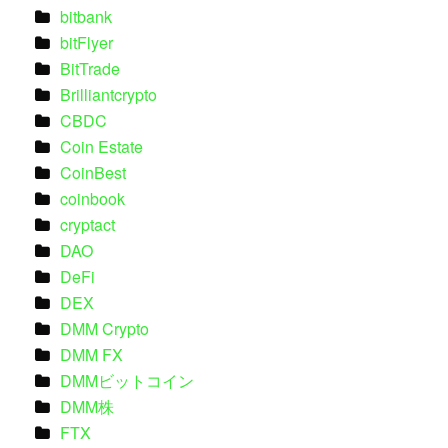
bitbank
bitFlyer
BitTrade
Brilliantcrypto
CBDC
Coin Estate
CoinBest
coinbook
cryptact
DAO
DeFi
DEX
DMM Crypto
DMM FX
DMMビットコイン
DMM株
FTX