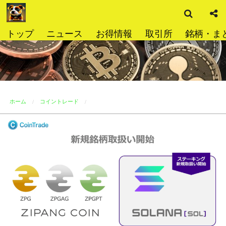
検
コ
索
ン
テ
トップ
ニュース
お得情報
取引所
銘柄・ま
ン
ツ
へ
ス
キ
ッ
ホーム
コイントレード
プ