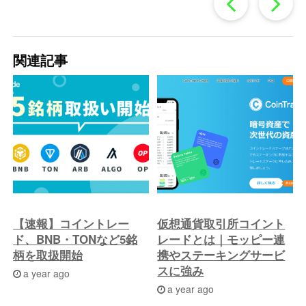
過
去
関連記事
の
投
稿
へ
【速報】コイントレー
仮想通貨取引所コイント
ド、BNB・TONなど5銘
レードとは｜モッピー連
柄を取扱開始
携やステーキングサービ
スに強み
a year ago
a year ago