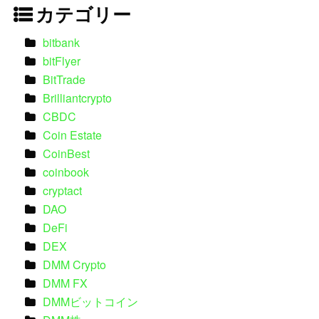
カテゴリー
bitbank
bitFlyer
BitTrade
Brilliantcrypto
CBDC
Coin Estate
CoinBest
coinbook
cryptact
DAO
DeFi
DEX
DMM Crypto
DMM FX
DMMビットコイン