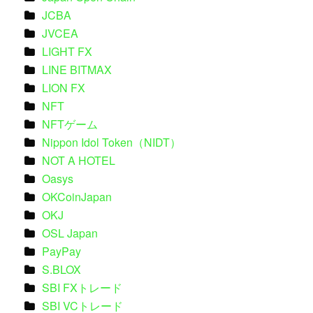
JCBA
JVCEA
LIGHT FX
LINE BITMAX
LION FX
NFT
NFTゲーム
Nippon Idol Token（NIDT）
NOT A HOTEL
Oasys
OKCoinJapan
OKJ
OSL Japan
PayPay
S.BLOX
SBI FXトレード
SBI VCトレード