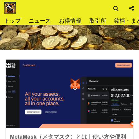
検
コ
索
ン
テ
トップ
ニュース
お得情報
取引所
銘柄・ま
ン
ツ
へ
ス
キ
ッ
プ
MetaMask（メタマスク）とは｜使い方や便利