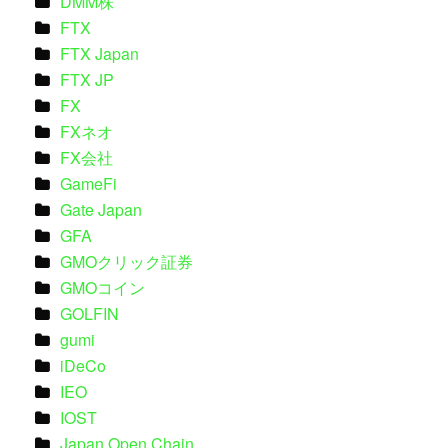
DMM株
FTX
FTX Japan
FTX JP
FX
FXネオ
FX会社
GameFi
Gate Japan
GFA
GMOクリック証券
GMOコイン
GOLFIN
gumi
iDeCo
IEO
IOST
Japan Open Chain