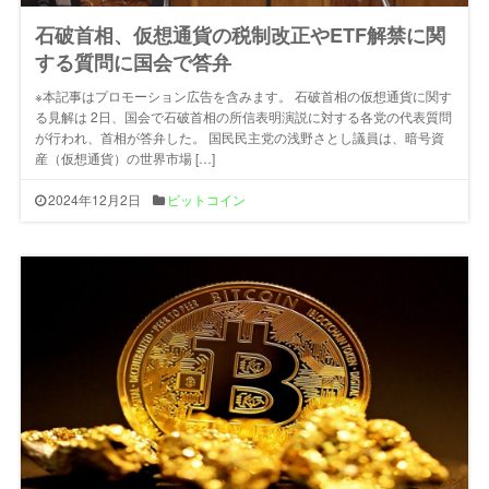
石破首相、仮想通貨の税制改正やETF解禁に関
する質問に国会で答弁
※本記事はプロモーション広告を含みます。 石破首相の仮想通貨に関す
る見解は 2日、国会で石破首相の所信表明演説に対する各党の代表質問
が行われ、首相が答弁した。 国民民主党の浅野さとし議員は、暗号資
産（仮想通貨）の世界市場 […]
2024年12月2日
ビットコイン