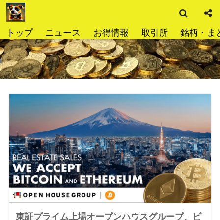
検
コ
索
ン
テ
トップ
ニュース
お得情報
取引所
銘柄・ま
ン
ツ
へ
ス
キ
ッ
プ
東証プライム上場オープンハウスグループ、ビ