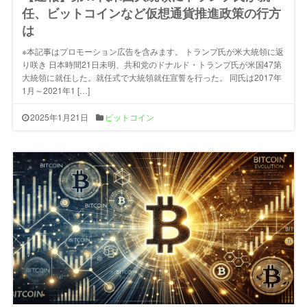
任、ビットコインなど仮想通貨推進政策の行方
は
※本記事はプロモーション広告を含みます。 トランプ氏が米大統領に返
り咲き 日本時間21日未明、共和党のドナルド・トランプ氏が米国47第
大統領に就任した。就任式で大統領就任宣誓を行った。 同氏は2017年
1月～2021年1 […]
2025年1月21日
ビットコイン