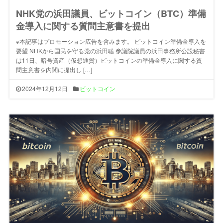
NHK党の浜田議員、ビットコイン（BTC）準備
金導入に関する質問主意書を提出
※本記事はプロモーション広告を含みます。 ビットコイン準備金導入を
要望 NHKから国民を守る党の浜田聡 参議院議員の浜田事務所公設秘書
は11日、暗号資産（仮想通貨）ビットコインの準備金導入に関する質
問主意書を内閣に提出し […]
2024年12月12日
ビットコイン