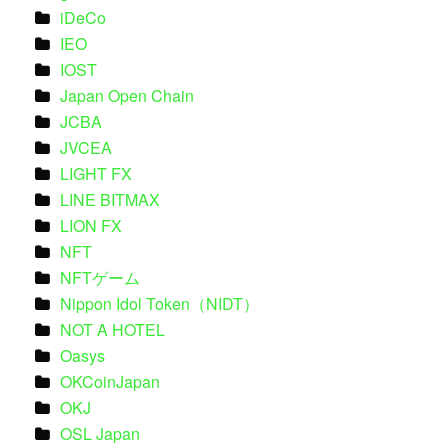
iDeCo
IEO
IOST
Japan Open Chain
JCBA
JVCEA
LIGHT FX
LINE BITMAX
LION FX
NFT
NFTゲーム
Nippon Idol Token（NIDT）
NOT A HOTEL
Oasys
OKCoinJapan
OKJ
OSL Japan