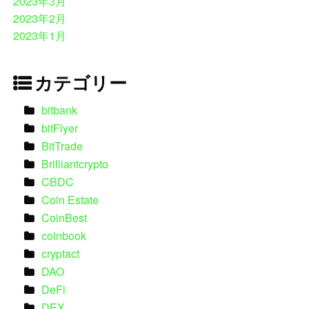
2023年3月
2023年2月
2023年1月
カテゴリー
bitbank
bitFlyer
BitTrade
Brilliantcrypto
CBDC
Coin Estate
CoinBest
coinbook
cryptact
DAO
DeFi
DEX