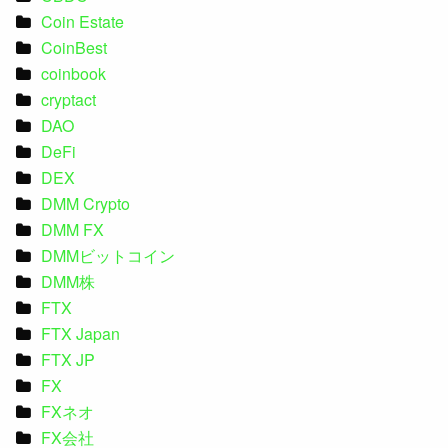
Coin Estate
CoinBest
coinbook
cryptact
DAO
DeFi
DEX
DMM Crypto
DMM FX
DMMビットコイン
DMM株
FTX
FTX Japan
FTX JP
FX
FXネオ
FX会社