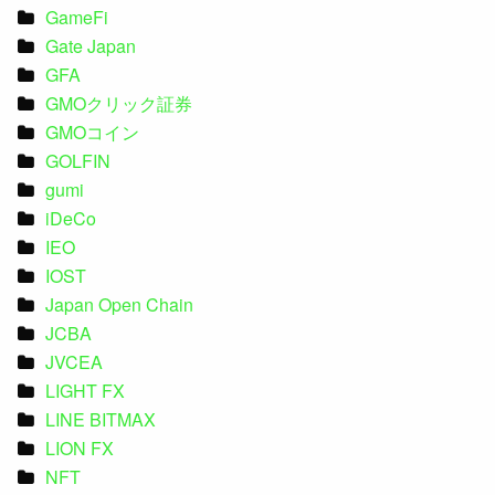
GameFi
Gate Japan
GFA
GMOクリック証券
GMOコイン
GOLFIN
gumi
iDeCo
IEO
IOST
Japan Open Chain
JCBA
JVCEA
LIGHT FX
LINE BITMAX
LION FX
NFT