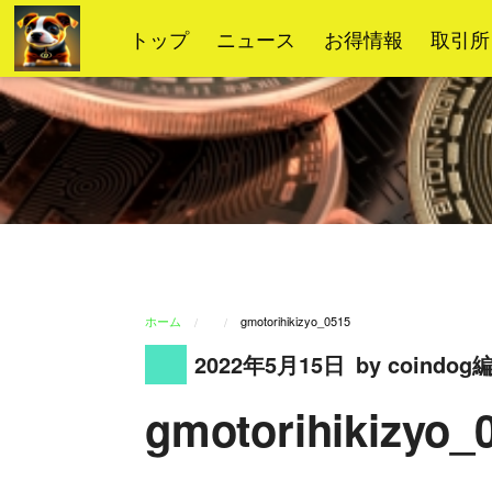
コ
トップ
ニュース
お得情報
取引所
ン
テ
ン
ツ
へ
ス
キ
ッ
プ
ホーム
gmotorihikizyo_0515
2022年5月15日
by coindo
gmotorihikizyo_