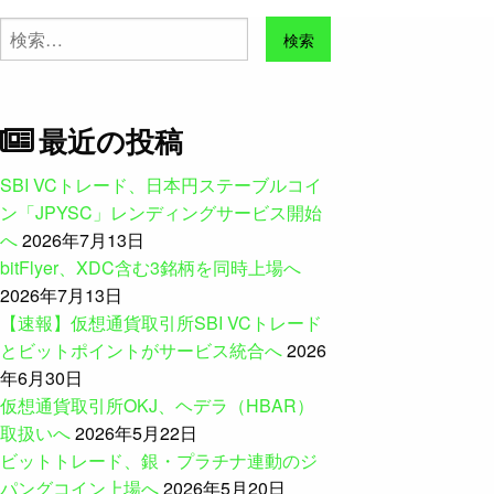
検
索:
最近の投稿
SBI VCトレード、日本円ステーブルコイ
ン「JPYSC」レンディングサービス開始
へ
2026年7月13日
bitFlyer、XDC含む3銘柄を同時上場へ
2026年7月13日
【速報】仮想通貨取引所SBI VCトレード
とビットポイントがサービス統合へ
2026
年6月30日
仮想通貨取引所OKJ、ヘデラ（HBAR）
取扱いへ
2026年5月22日
ビットトレード、銀・プラチナ連動のジ
パングコイン上場へ
2026年5月20日