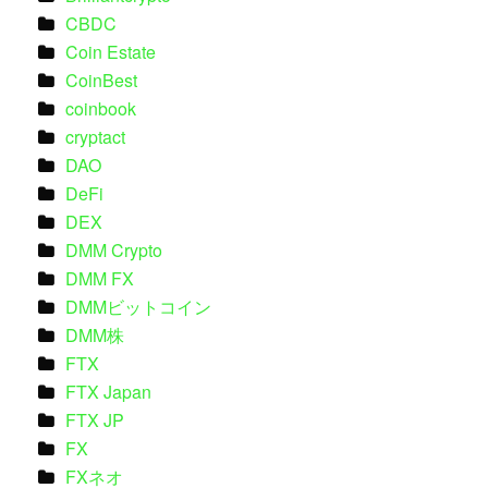
CBDC
Coin Estate
CoinBest
coinbook
cryptact
DAO
DeFi
DEX
DMM Crypto
DMM FX
DMMビットコイン
DMM株
FTX
FTX Japan
FTX JP
FX
FXネオ