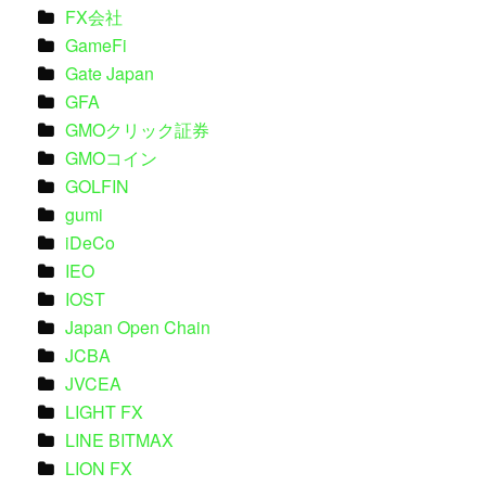
FX会社
GameFi
Gate Japan
GFA
GMOクリック証券
GMOコイン
GOLFIN
gumi
iDeCo
IEO
IOST
Japan Open Chain
JCBA
JVCEA
LIGHT FX
LINE BITMAX
LION FX