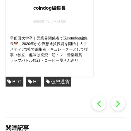
coindog編集長
仮想通貨ブロガー/投資家
早稲田大学卒｜元業界関係者で現coindog編集
長
｜2020年から仮想通貨投資を開始｜大手
メディア3社で編集者・キュレーターとして従
事→独立｜趣味は投資・筋トレ・音楽鑑賞・
ラップバトル観戦・コーヒー屋さん巡り
BTC
HT
仮想通貨
過
去
関連記事