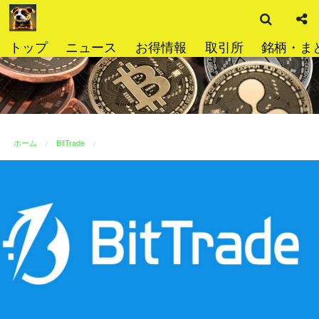
検
コ
索
ン
テ
トップ
ニュース
お得情報
取引所
銘柄・ま
ン
ツ
へ
ス
キ
ッ
ホーム
BitTrade
プ