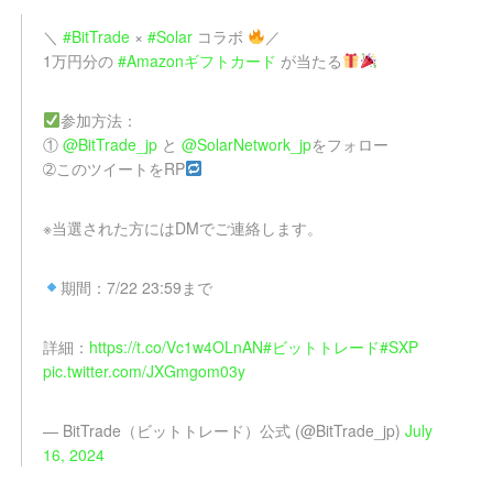
＼
#BitTrade
×
#Solar
コラボ
／
1万円分の
#Amazonギフトカード
が当たる
参加方法：
①
@BitTrade_jp
と
@SolarNetwork_jp
をフォロー
➁このツイートをRP
※当選された方にはDMでご連絡します。
期間：7/22 23:59まで
詳細：
https://t.co/Vc1w4OLnAN
#ビットトレード
#SXP
pic.twitter.com/JXGmgom03y
— BitTrade（ビットトレード）公式 (@BitTrade_jp)
July
16, 2024