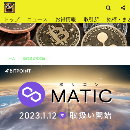
検
コ
索
ン
テ
トップ
ニュース
お得情報
取引所
銘柄・ま
ン
ツ
へ
ス
キ
ッ
ホーム
仮想通貨取引所
プ