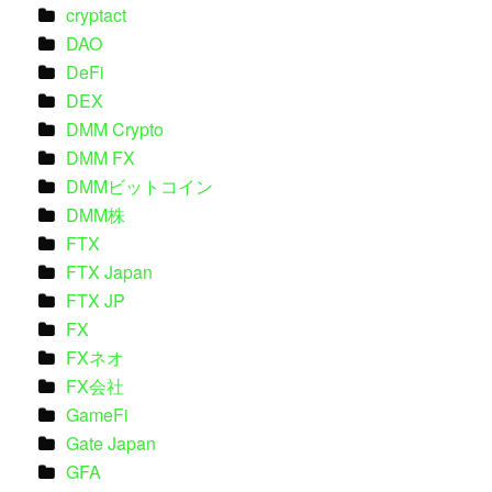
cryptact
DAO
DeFi
DEX
DMM Crypto
DMM FX
DMMビットコイン
DMM株
FTX
FTX Japan
FTX JP
FX
FXネオ
FX会社
GameFi
Gate Japan
GFA