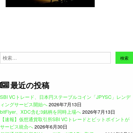
検
索:
最近の投稿
SBI VCトレード、日本円ステーブルコイン「JPYSC」レンデ
ィングサービス開始へ
2026年7月13日
bitFlyer、XDC含む3銘柄を同時上場へ
2026年7月13日
【速報】仮想通貨取引所SBI VCトレードとビットポイントが
サービス統合へ
2026年6月30日