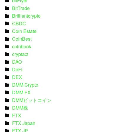
bitFlyer
BitTrade
Brilliantcrypto
CBDC
Coin Estate
CoinBest
coinbook
cryptact
DAO
DeFi
DEX
DMM Crypto
DMM FX
DMMビットコイン
DMM株
FTX
FTX Japan
FTX JP