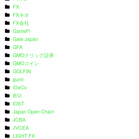
FX
FXネオ
FX会社
GameFi
Gate Japan
GFA
GMOクリック証券
GMOコイン
GOLFIN
gumi
iDeCo
IEO
IOST
Japan Open Chain
JCBA
JVCEA
LIGHT FX