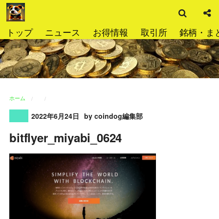
検
コ
索
ン
テ
トップ
ニュース
お得情報
取引所
銘柄・ま
ン
ツ
へ
ス
キ
ッ
ホーム
プ
2022年6月24日
by coindog編集部
bitflyer_miyabi_0624