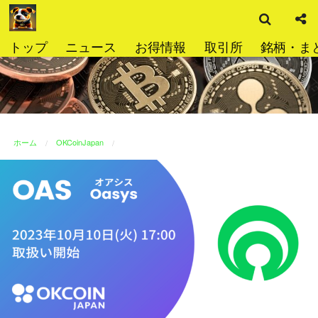
検
コ
索
ン
テ
トップ
ニュース
お得情報
取引所
銘柄・ま
ン
ツ
へ
ス
キ
ッ
ホーム
OKCoinJapan
プ