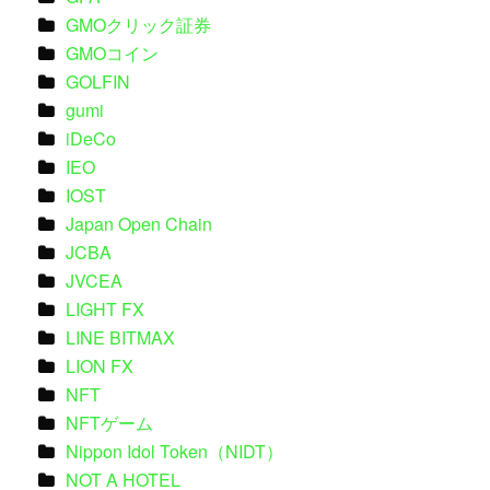
GMOクリック証券
GMOコイン
GOLFIN
gumi
iDeCo
IEO
IOST
Japan Open Chain
JCBA
JVCEA
LIGHT FX
LINE BITMAX
LION FX
NFT
NFTゲーム
Nippon Idol Token（NIDT）
NOT A HOTEL