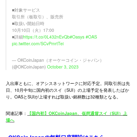
■対象サービス
取引所（板取引）、販売所
■取扱い開始日時
10月10日（火）17:00
■詳細
https://t.co/0L432nEvQb
#Oasys
#OAS
pic.twitter.com/SCvPmrtTei
— OKCoinJapan（オーケーコイン・ジャパン）
(@OKCoinJapan)
October 3, 2023
入出庫ともに、オアシスネットワークに対応予定。同取引所は先
日、10月中旬に国内初のスイ（SUI）の上場予定を発表したばか
り。OASとSUIが上場すれば取扱い銘柄数は32種類となる。
関連記事：
【国内初】OKCoinJapan、仮想通貨スイ（SUI）上
場へ