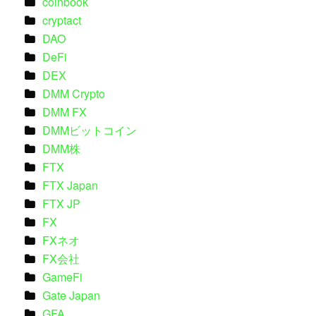
coinbook
cryptact
DAO
DeFi
DEX
DMM Crypto
DMM FX
DMMビットコイン
DMM株
FTX
FTX Japan
FTX JP
FX
FXネオ
FX会社
GameFi
Gate Japan
GFA