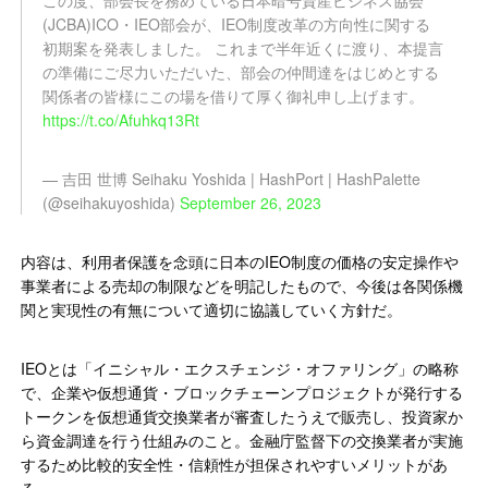
この度、部会長を務めている日本暗号資産ビジネス協会
(JCBA)ICO・IEO部会が、IEO制度改革の方向性に関する
初期案を発表しました。 これまで半年近くに渡り、本提言
の準備にご尽力いただいた、部会の仲間達をはじめとする
関係者の皆様にこの場を借りて厚く御礼申し上げます。
https://t.co/Afuhkq13Rt
— 吉田 世博 Seihaku Yoshida | HashPort | HashPalette
(@seihakuyoshida)
September 26, 2023
内容は、利用者保護を念頭に日本のIEO制度の価格の安定操作や
事業者による売却の制限などを明記したもので、今後は各関係機
関と実現性の有無について適切に協議していく方針だ。
IEOとは「イニシャル・エクスチェンジ・オファリング」の略称
で、企業や仮想通貨・ブロックチェーンプロジェクトが発行する
トークンを仮想通貨交換業者が審査したうえで販売し、投資家か
ら資金調達を行う仕組みのこと。金融庁監督下の交換業者が実施
するため比較的安全性・信頼性が担保されやすいメリットがあ