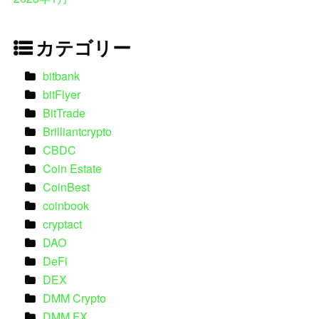
カテゴリー
bitbank
bitFlyer
BitTrade
Brilliantcrypto
CBDC
Coin Estate
CoinBest
coinbook
cryptact
DAO
DeFi
DEX
DMM Crypto
DMM FX