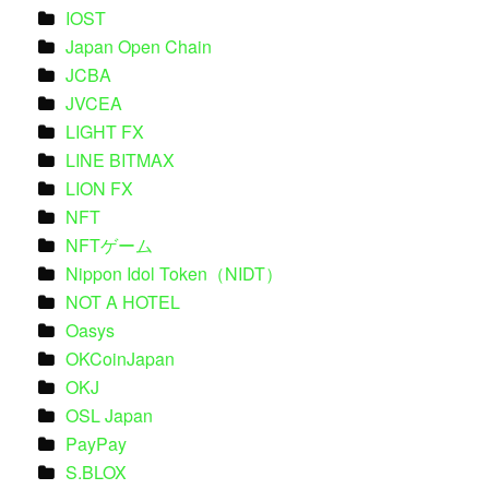
IOST
Japan Open Chain
JCBA
JVCEA
LIGHT FX
LINE BITMAX
LION FX
NFT
NFTゲーム
Nippon Idol Token（NIDT）
NOT A HOTEL
Oasys
OKCoinJapan
OKJ
OSL Japan
PayPay
S.BLOX