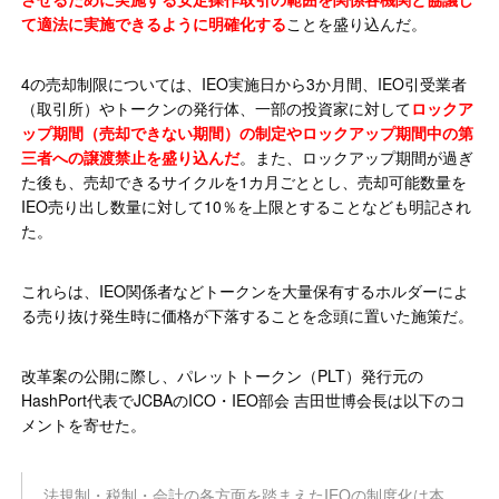
て適法に実施できるように明確化する
ことを盛り込んだ。
4の売却制限については、IEO実施日から3か月間、IEO引受業者
（取引所）やトークンの発行体、一部の投資家に対して
ロックア
ップ期間（売却できない期間）の制定やロックアップ期間中の第
三者への譲渡禁止を盛り込んだ
。また、ロックアップ期間が過ぎ
た後も、売却できるサイクルを1カ月ごととし、売却可能数量を
IEO売り出し数量に対して10％を上限とすることなども明記され
た。
これらは、IEO関係者などトークンを大量保有するホルダーによ
る売り抜け発生時に価格が下落することを念頭に置いた施策だ。
改革案の公開に際し、パレットトークン（PLT）発行元の
HashPort代表でJCBAのICO・IEO部会 吉田世博会長は以下のコ
メントを寄せた。
法規制・税制・会計の各方面を踏まえたIEOの制度化は本