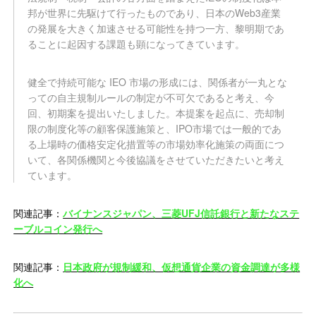
邦が世界に先駆けて行ったものであり、日本のWeb3産業
の発展を大きく加速させる可能性を持つ一方、黎明期であ
ることに起因する課題も顕になってきています。
健全で持続可能な IEO 市場の形成には、関係者が一丸とな
っての自主規制ルールの制定が不可欠であると考え、今
回、初期案を提出いたしました。本提案を起点に、売却制
限の制度化等の顧客保護施策と、IPO市場では一般的であ
る上場時の価格安定化措置等の市場効率化施策の両面につ
いて、各関係機関と今後協議をさせていただきたいと考え
ています。
関連記事：
バイナンスジャパン、三菱UFJ信託銀行と新たなステ
ーブルコイン発行へ
関連記事：
日本政府が規制緩和、仮想通貨企業の資金調達が多様
化へ