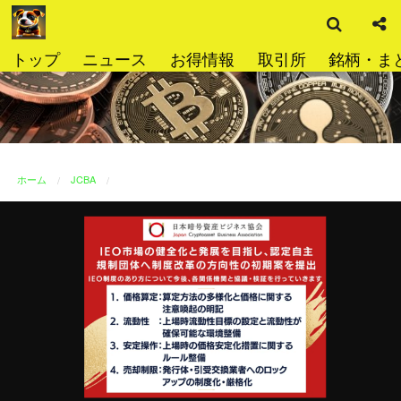
検
コ
索
ン
テ
トップ
ニュース
お得情報
取引所
銘柄・ま
ン
ツ
へ
ス
キ
ッ
ホーム
JCBA
プ