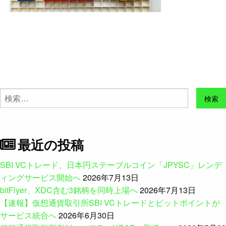
検
索:
最近の投稿
SBI VCトレード、日本円ステーブルコイン「JPYSC」レンデ
ィングサービス開始へ
2026年7月13日
bitFlyer、XDC含む3銘柄を同時上場へ
2026年7月13日
【速報】仮想通貨取引所SBI VCトレードとビットポイントが
サービス統合へ
2026年6月30日