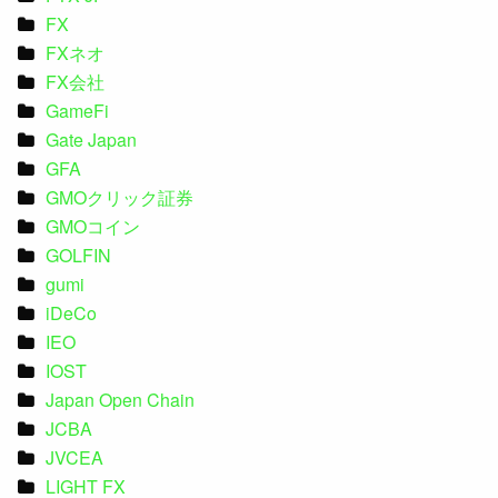
FX
FXネオ
FX会社
GameFi
Gate Japan
GFA
GMOクリック証券
GMOコイン
GOLFIN
gumi
iDeCo
IEO
IOST
Japan Open Chain
JCBA
JVCEA
LIGHT FX