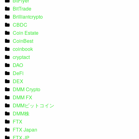
bitFlyer
BitTrade
Brilliantcrypto
CBDC
Coin Estate
CoinBest
coinbook
cryptact
DAO
DeFi
DEX
DMM Crypto
DMM FX
DMMビットコイン
DMM株
FTX
FTX Japan
FTX JP