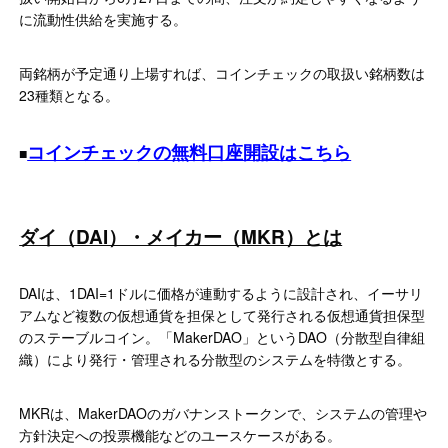
に流動性供給を実施する。
両銘柄が予定通り上場すれば、コインチェックの取扱い銘柄数は
23種類となる。
コインチェックの無料口座開設はこちら
■
ダイ（DAI）・メイカー（MKR）とは
DAIは、1DAI=1ドルに価格が連動するように設計され、イーサリ
アムなど複数の仮想通貨を担保として発行される仮想通貨担保型
のステーブルコイン。「MakerDAO」というDAO（分散型自律組
織）により発行・管理される分散型のシステムを特徴とする。
MKRは、MakerDAOのガバナンストークンで、システムの管理や
方針決定への投票機能などのユースケースがある。