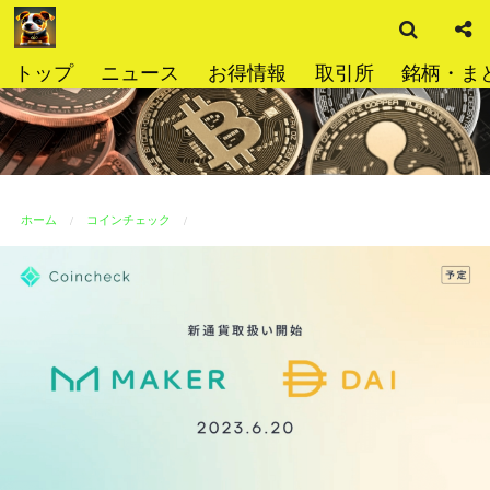
検
コ
索
ン
テ
トップ
ニュース
お得情報
取引所
銘柄・ま
ン
ツ
へ
ス
キ
ッ
ホーム
コインチェック
プ