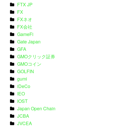
FTX JP
FX
FXネオ
FX会社
GameFi
Gate Japan
GFA
GMOクリック証券
GMOコイン
GOLFIN
gumi
iDeCo
IEO
IOST
Japan Open Chain
JCBA
JVCEA