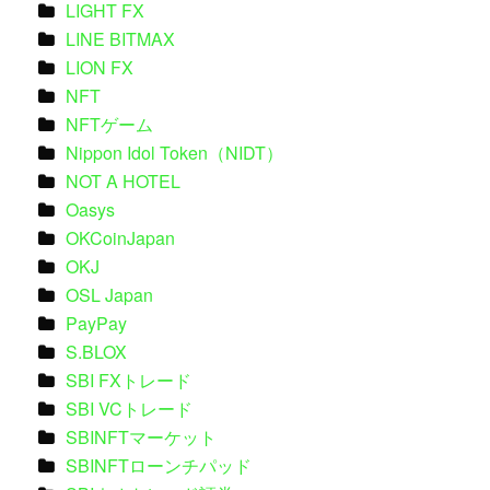
LIGHT FX
LINE BITMAX
LION FX
NFT
NFTゲーム
Nippon Idol Token（NIDT）
NOT A HOTEL
Oasys
OKCoinJapan
OKJ
OSL Japan
PayPay
S.BLOX
SBI FXトレード
SBI VCトレード
SBINFTマーケット
SBINFTローンチパッド