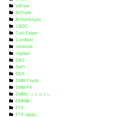
bitFlyer
BitTrade
Brilliantcrypto
CBDC
Coin Estate
CoinBest
coinbook
cryptact
DAO
DeFi
DEX
DMM Crypto
DMM FX
DMMビットコイン
DMM株
FTX
FTX Japan