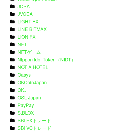
JCBA
JVCEA
LIGHT FX
LINE BITMAX
LION FX
NFT
NFTゲーム
Nippon Idol Token（NIDT）
NOT A HOTEL
Oasys
OKCoinJapan
OKJ
OSL Japan
PayPay
S.BLOX
SBI FXトレード
SBI VCトレード