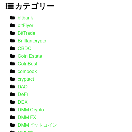
カテゴリー
bitbank
bitFlyer
BitTrade
Brilliantcrypto
CBDC
Coin Estate
CoinBest
coinbook
cryptact
DAO
DeFi
DEX
DMM Crypto
DMM FX
DMMビットコイン