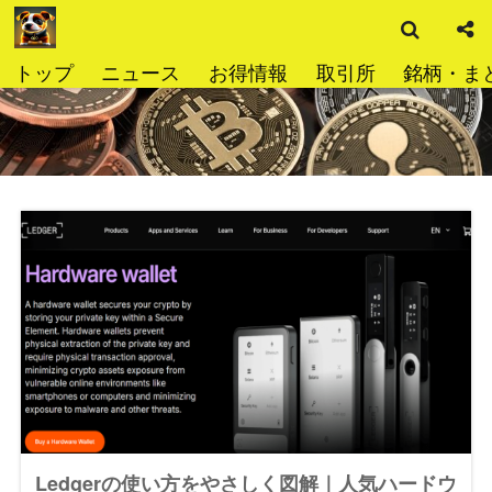
検
コ
索
ン
テ
トップ
ニュース
お得情報
取引所
銘柄・ま
ン
ツ
へ
ス
キ
ッ
プ
Ledgerの使い方をやさしく図解｜人気ハードウ