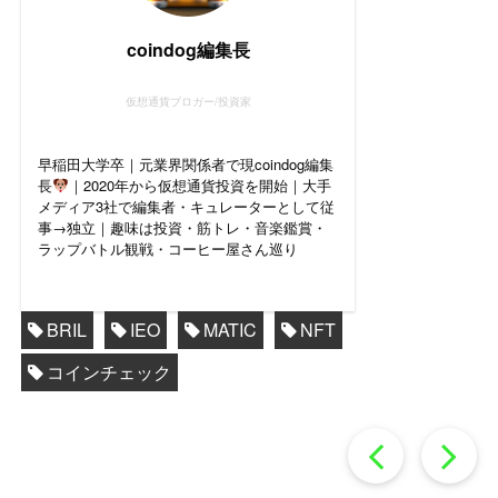
coindog編集長
仮想通貨ブロガー/投資家
早稲田大学卒｜元業界関係者で現coindog編集
長
｜2020年から仮想通貨投資を開始｜大手
メディア3社で編集者・キュレーターとして従
事→独立｜趣味は投資・筋トレ・音楽鑑賞・
ラップバトル観戦・コーヒー屋さん巡り
BRIL
IEO
MATIC
NFT
コインチェック
過