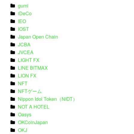
gumi
iDeCo
IEO
IOST
Japan Open Chain
JCBA
JVCEA
LIGHT FX
LINE BITMAX
LION FX
NFT
NFTゲーム
Nippon Idol Token（NIDT）
NOT A HOTEL
Oasys
OKCoinJapan
OKJ