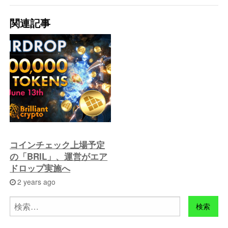
去
関連記事
の
投
稿
へ
コインチェック上場予定
の「BRIL」、運営がエア
ドロップ実施へ
2 years ago
検
索: