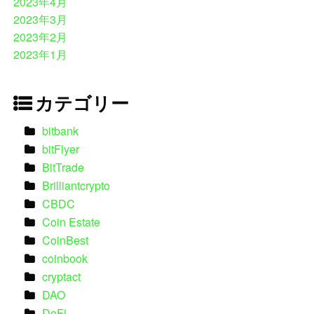
2023年4月
2023年3月
2023年2月
2023年1月
カテゴリー
bitbank
bitFlyer
BitTrade
Brilliantcrypto
CBDC
Coin Estate
CoinBest
coinbook
cryptact
DAO
DeFi