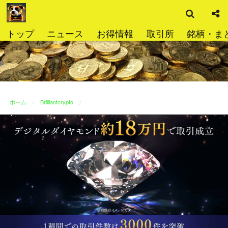
検
コ
索
ン
テ
トップ
ニュース
お得情報
取引所
銘柄・ま
ン
ツ
へ
ス
キ
ッ
ホーム
Brilliantcrypto
プ