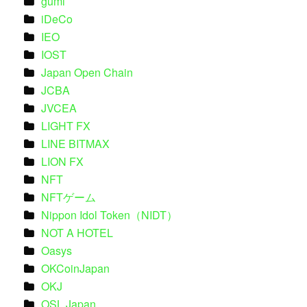
gumi
iDeCo
IEO
IOST
Japan Open Chain
JCBA
JVCEA
LIGHT FX
LINE BITMAX
LION FX
NFT
NFTゲーム
Nippon Idol Token（NIDT）
NOT A HOTEL
Oasys
OKCoinJapan
OKJ
OSL Japan