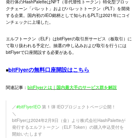
発行体のHashPaletteはNFT（非代替性トークン）特化型ブロッ
クチェーン「パレット」およびパレットトークン（PLT）を開発
する企業。国内初のIEO銘柄として知られるPLTは2021年にコイ
ンチェックに上場した。
エルフトークン（ELF）はbitFlyerの取引所サービス（板取引）に
て取り扱われる予定だ。抽選の申し込みおよび取引を行うには
bitFlyerで口座開設する必要がある。
bitFlyerの無料口座開設はこちら
■
関連記事：
bitFlyerとは｜国内最大手のサービス群を解説
／
#bitFlyerIEO
第 1 弾 IEOプロジェクトページ公開！
＼
bitFlyerは2024年2月9日（金）より株式会社HashPaletteが
発行するエルフトークン（ELF Token）の購入申込受付を
開始いたします