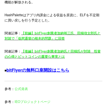
機能が解放される。
HashPaletteはアプリ内課金による収益を原資に、ELFを不定期
に買い戻しを行う予定とした。
関連記事：
【前編】bitFlyer創業者加納裕三氏、田端信太郎氏と
対談で「仮想通貨の根本的問題」に回答
関連記事：
【後編】bitFlyer創業者加納氏と田端氏が対談 投資
の心得とビットコインの重要な事実とは
bitFlyerの無料口座開設はこちら
■
参考：
公式発表
参考：
IEOプロジェクトページ