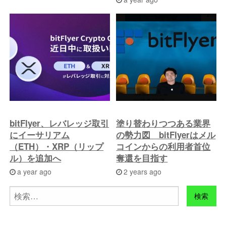
bitFlyer、レバレッジ取引
塗り替わりつつある業界
にイーサリアム
の勢力図 bitFlyerはメル
（ETH）・XRP（リップ
コインからの利用者首位
ル）を追加へ
奪還を目指す
a year ago
2 years ago
検
索: