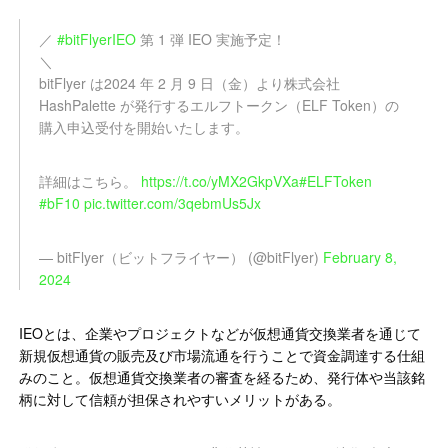
／
#bitFlyerIEO
第 1 弾 IEO 実施予定！
＼
bitFlyer は2024 年 2 月 9 日（金）より株式会社
HashPalette が発行するエルフトークン（ELF Token）の
購入申込受付を開始いたします。
詳細はこちら。
https://t.co/yMX2GkpVXa
#ELFToken
#bF10
pic.twitter.com/3qebmUs5Jx
— bitFlyer（ビットフライヤー） (@bitFlyer)
February 8,
2024
IEOとは、企業やプロジェクトなどが仮想通貨交換業者を通じて
新規仮想通貨の販売及び市場流通を行うことで資金調達する仕組
みのこと。仮想通貨交換業者の審査を経るため、発行体や当該銘
柄に対して信頼が担保されやすいメリットがある。