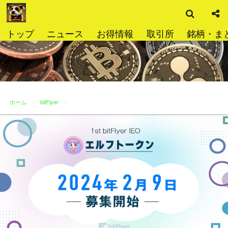
検
コ
索
ン
テ
トップ
ニュース
お得情報
取引所
銘柄・ま
ン
ツ
へ
ス
キ
ッ
ホーム
bitFlyer
プ