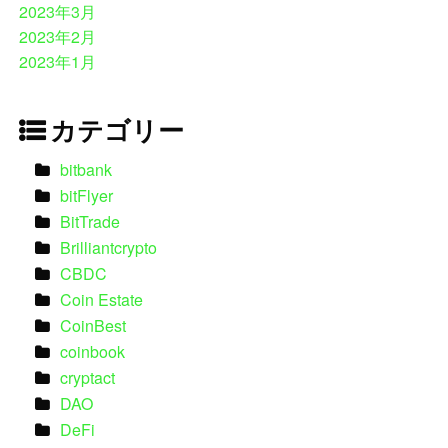
2023年3月
2023年2月
2023年1月
カテゴリー
bitbank
bitFlyer
BitTrade
Brilliantcrypto
CBDC
Coin Estate
CoinBest
coinbook
cryptact
DAO
DeFi