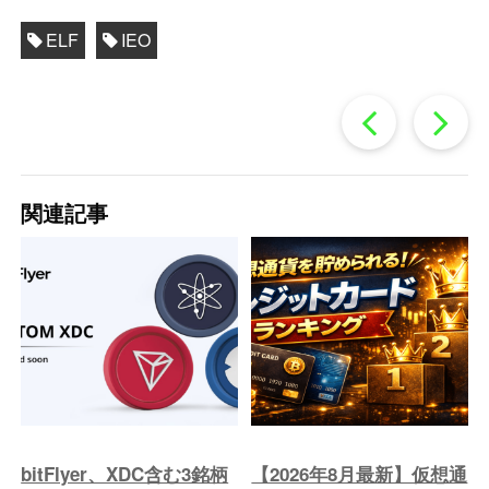
ELF
IEO
過
去
関連記事
の
投
稿
へ
bitFlyer、XDC含む3銘柄
【2026年8月最新】仮想通