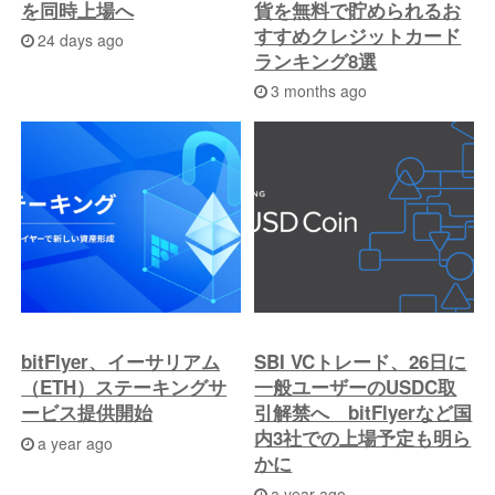
を同時上場へ
貨を無料で貯められるお
すすめクレジットカード
24 days ago
ランキング8選
3 months ago
bitFlyer、イーサリアム
SBI VCトレード、26日に
（ETH）ステーキングサ
一般ユーザーのUSDC取
ービス提供開始
引解禁へ bitFlyerなど国
内3社での上場予定も明ら
a year ago
かに
a year ago