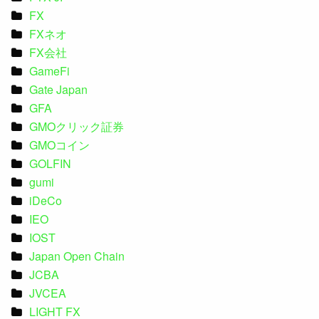
FX
FXネオ
FX会社
GameFi
Gate Japan
GFA
GMOクリック証券
GMOコイン
GOLFIN
gumi
iDeCo
IEO
IOST
Japan Open Chain
JCBA
JVCEA
LIGHT FX