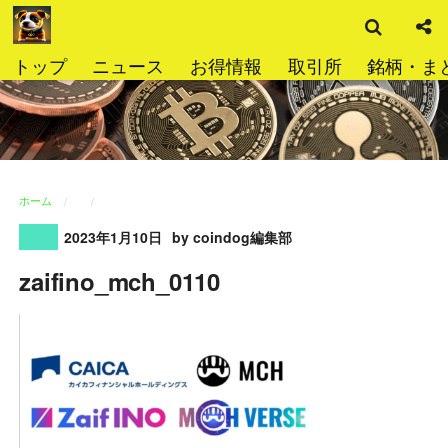
検
コ
索
ン
テ
トップ
ニュース
お得情報
取引所
銘柄・ま
ン
ツ
へ
ス
キ
ッ
ホーム
プ
2023年1月10日
by coindog編集部
zaifino_mch_0110