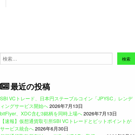
検
索:
最近の投稿
SBI VCトレード、日本円ステーブルコイン「JPYSC」レンデ
ィングサービス開始へ
2026年7月13日
bitFlyer、XDC含む3銘柄を同時上場へ
2026年7月13日
【速報】仮想通貨取引所SBI VCトレードとビットポイントが
サービス統合へ
2026年6月30日