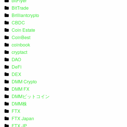
bitFlyer
BitTrade
Brilliantcrypto
CBDC
Coin Estate
CoinBest
coinbook
cryptact
DAO
DeFi
DEX
DMM Crypto
DMM FX
DMMビットコイン
DMM株
FTX
FTX Japan
FTX JP