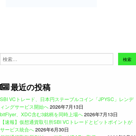
検
索:
最近の投稿
SBI VCトレード、日本円ステーブルコイン「JPYSC」レンデ
ィングサービス開始へ
2026年7月13日
bitFlyer、XDC含む3銘柄を同時上場へ
2026年7月13日
【速報】仮想通貨取引所SBI VCトレードとビットポイントが
サービス統合へ
2026年6月30日