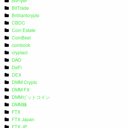
bitFlyer
BitTrade
Brilliantcrypto
CBDC
Coin Estate
CoinBest
coinbook
cryptact
DAO
DeFi
DEX
DMM Crypto
DMM FX
DMMビットコイン
DMM株
FTX
FTX Japan
FTX JP