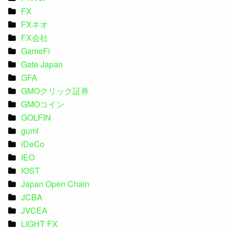
FX
FXネオ
FX会社
GameFi
Gate Japan
GFA
GMOクリック証券
GMOコイン
GOLFIN
gumi
iDeCo
IEO
IOST
Japan Open Chain
JCBA
JVCEA
LIGHT FX