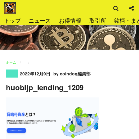
検
コ
索
ン
テ
トップ
ニュース
お得情報
取引所
銘柄・ま
ン
ツ
へ
ス
キ
ッ
ホーム
プ
2022年12月9日
by coindog編集部
huobijp_lending_1209