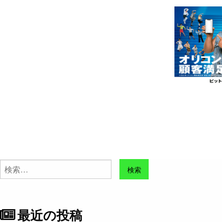
検
索:
最近の投稿