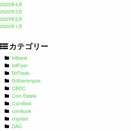
2023年4月
2023年3月
2023年2月
2023年1月
カテゴリー
bitbank
bitFlyer
BitTrade
Brilliantcrypto
CBDC
Coin Estate
CoinBest
coinbook
cryptact
DAO