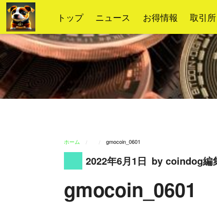
コ
トップ
ニュース
お得情報
取引所
ン
テ
ン
ツ
へ
ス
キ
ッ
プ
ホーム
gmocoin_0601
2022年6月1日
by coindog
gmocoin_0601