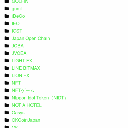
GOLFIN
gumi
iDeCo
IEO
IOST
Japan Open Chain
JCBA
JVCEA
LIGHT FX
LINE BITMAX
LION FX
NFT
NFTゲーム
Nippon Idol Token（NIDT）
NOT A HOTEL
Oasys
OKCoinJapan
OKJ