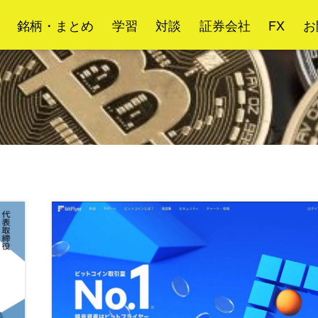
銘柄・まとめ
学習
対談
証券会社
FX
お