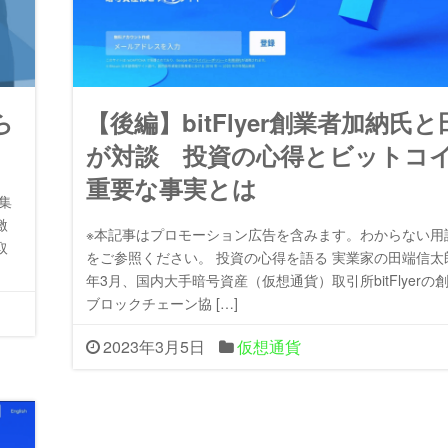
ら
【後編】bitFlyer創業者加納氏
が対談 投資の心得とビットコ
重要な事実とは
集
激
※本記事はプロモーション広告を含みます。わからない用
取
をご参照ください。 投資の心得を語る 実業家の田端信太郎
年3月、国内大手暗号資産（仮想通貨）取引所bitFlyerの
ブロックチェーン協 […]
2023年3月5日
仮想通貨