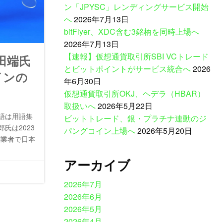
ン「JPYSC」レンディングサービス開始
へ
2026年7月13日
bitFlyer、XDC含む3銘柄を同時上場へ
2026年7月13日
【速報】仮想通貨取引所SBI VCトレード
と田端氏
とビットポイントがサービス統合へ
2026
インの
年6月30日
仮想通貨取引所OKJ、ヘデラ（HBAR）
取扱いへ
2026年5月22日
語は用語集
ビットトレード、銀・プラチナ連動のジ
氏は2023
パングコイン上場へ
2026年5月20日
創業者で日本
アーカイブ
2026年7月
2026年6月
2026年5月
2026年4月