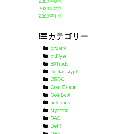
2023年3月
2023年2月
2023年1月
カテゴリー
bitbank
bitFlyer
BitTrade
Brilliantcrypto
CBDC
Coin Estate
CoinBest
coinbook
cryptact
DAO
DeFi
DEX