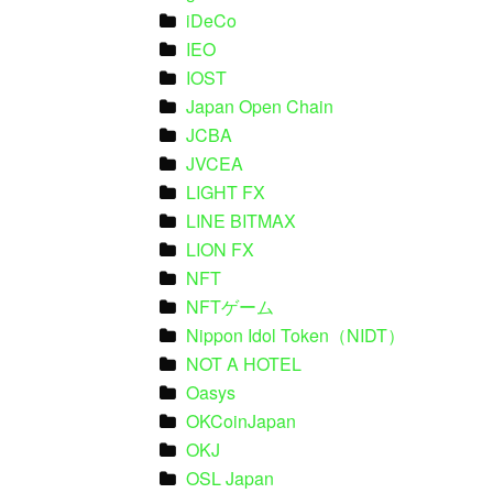
iDeCo
IEO
IOST
Japan Open Chain
JCBA
JVCEA
LIGHT FX
LINE BITMAX
LION FX
NFT
NFTゲーム
Nippon Idol Token（NIDT）
NOT A HOTEL
Oasys
OKCoinJapan
OKJ
OSL Japan