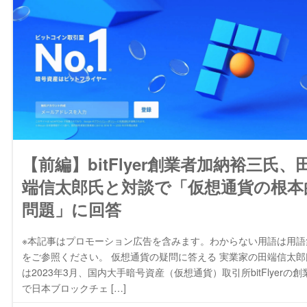
【前編】bitFlyer創業者加納裕三氏、
端信太郎氏と対談で「仮想通貨の根本
問題」に回答
※本記事はプロモーション広告を含みます。わからない用語は用語
をご参照ください。 仮想通貨の疑問に答える 実業家の田端信太郎
は2023年3月、国内大手暗号資産（仮想通貨）取引所bitFlyerの創
で日本ブロックチェ […]