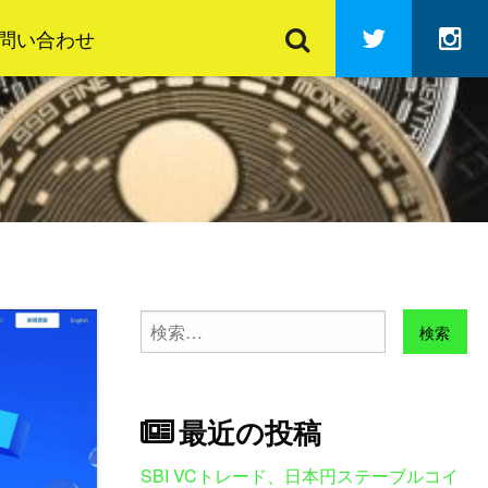
検
Twitter
In
索
問い合わせ
検
索:
最近の投稿
SBI VCトレード、日本円ステーブルコイ