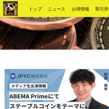
コ
トップ
ニュース
お得情報
取引所
ン
テ
ン
ツ
へ
ス
キ
ッ
プ