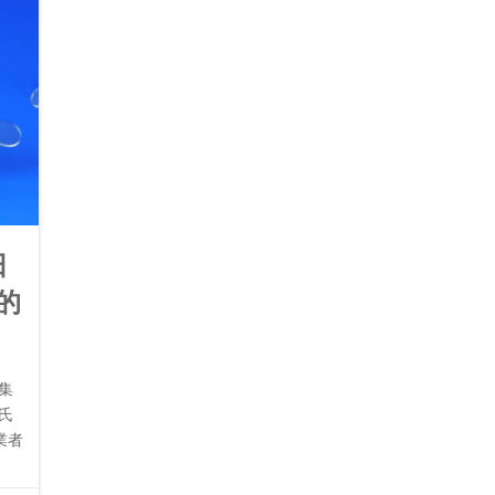
田
的
集
氏
業者