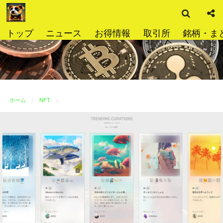
検
コ
索
ン
テ
トップ
ニュース
お得情報
取引所
銘柄・ま
ン
ツ
へ
ス
キ
ッ
ホーム
NFT
プ