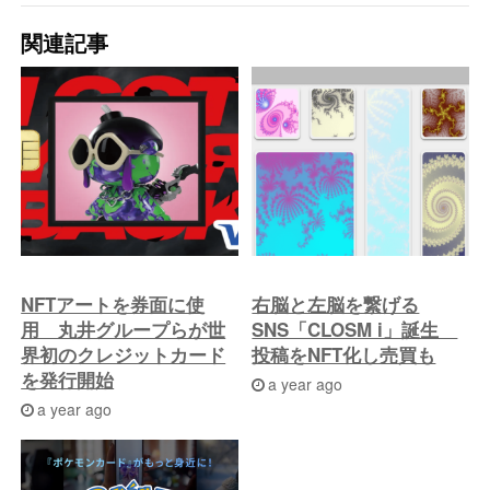
去
関連記事
の
投
稿
へ
NFTアートを券面に使
右脳と左脳を繋げる
用 丸井グループらが世
SNS「CLOSM i」誕生
界初のクレジットカード
投稿をNFT化し売買も
を発行開始
a year ago
a year ago