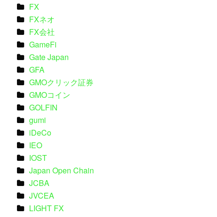
FX
FXネオ
FX会社
GameFi
Gate Japan
GFA
GMOクリック証券
GMOコイン
GOLFIN
gumi
iDeCo
IEO
IOST
Japan Open Chain
JCBA
JVCEA
LIGHT FX