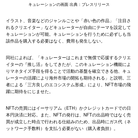
キュレーションの画面 出典：プレスリリース
イラスト、音楽などのジャンルごとや「赤い色の作品」「注目さ
れるクリエイター」などキュレーターが自由にテーマを設定して
キュレーションが可能。キュレーションを行うために必ずしも当
該作品を購入する必要はなく、費用も発生しない。
同社によれば、「キュレーターはこれまで無償で応援するクリエ
イターの『推し活』をしてきたが、このキュレーション機能によ
りマネタイズ手段を得ることで活動の基盤を確立できる他、キュ
レーターの活躍により海外市場の開拓も期待される」と説明。三
者による「三方良しのエコシステム形成」により、NFT市場の飛
躍に期待をにじませた。
NFTの売買にはイーサリアム（ETH）かクレジットカードでの日
本円決済に対応。また、NFTの発行は、NFTの出品時ではなく売
買が成立した時点で行われる仕組みのため、出品時にガス代（ネ
ットワーク手数料）を支払う必要がない（購入者負担）。