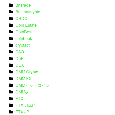
BitTrade
Brilliantcrypto
CBDC
Coin Estate
CoinBest
coinbook
cryptact
DAO
DeFi
DEX
DMM Crypto
DMM FX
DMMビットコイン
DMM株
FTX
FTX Japan
FTX JP