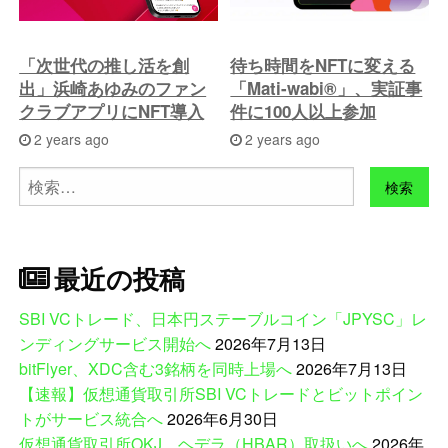
「次世代の推し活を創
待ち時間をNFTに変える
出」浜崎あゆみのファン
「Mati-wabi®」、実証事
クラブアプリにNFT導入
件に100人以上参加
2 years ago
2 years ago
検
索:
最近の投稿
SBI VCトレード、日本円ステーブルコイン「JPYSC」レ
ンディングサービス開始へ
2026年7月13日
bitFlyer、XDC含む3銘柄を同時上場へ
2026年7月13日
【速報】仮想通貨取引所SBI VCトレードとビットポイン
トがサービス統合へ
2026年6月30日
仮想通貨取引所OKJ、ヘデラ（HBAR）取扱いへ
2026年