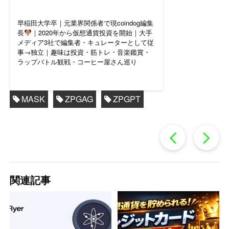
早稲田大学卒｜元業界関係者で現coindog編集
長
｜2020年から仮想通貨投資を開始｜大手
メディア3社で編集者・キュレーターとして従
事→独立｜趣味は投資・筋トレ・音楽鑑賞・
ラップバトル観戦・コーヒー屋さん巡り
MASK
ZPGAG
ZPGPT
過
去
関連記事
の