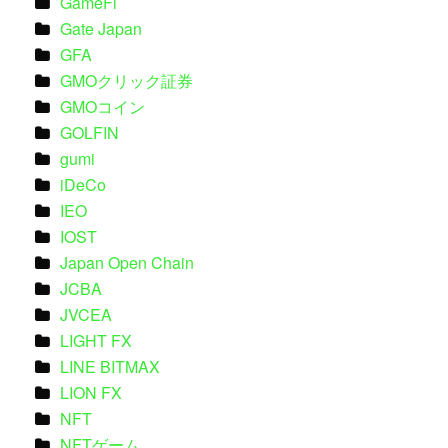
GameFi
Gate Japan
GFA
GMOクリック証券
GMOコイン
GOLFIN
gumi
iDeCo
IEO
IOST
Japan Open Chain
JCBA
JVCEA
LIGHT FX
LINE BITMAX
LION FX
NFT
NFTゲーム