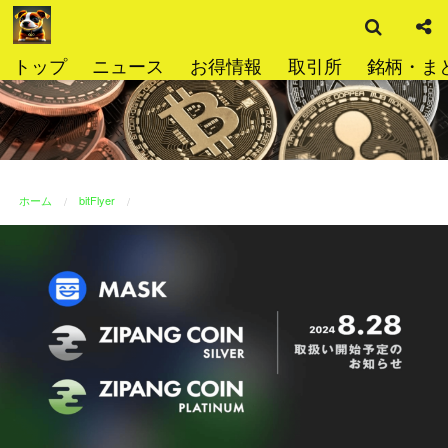
検
コ
索
ン
テ
トップ
ニュース
お得情報
取引所
銘柄・ま
ン
ツ
へ
ス
キ
ッ
ホーム
bitFlyer
プ