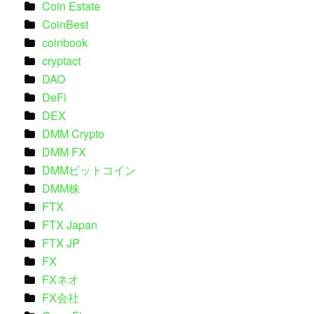
Coin Estate
CoinBest
coinbook
cryptact
DAO
DeFi
DEX
DMM Crypto
DMM FX
DMMビットコイン
DMM株
FTX
FTX Japan
FTX JP
FX
FXネオ
FX会社