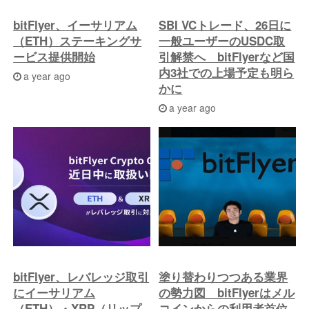
bitFlyer、イーサリアム
SBI VCトレード、26日に
（ETH）ステーキングサ
一般ユーザーのUSDC取
ービス提供開始
引解禁へ bitFlyerなど国
内3社での上場予定も明ら
a year ago
かに
a year ago
bitFlyer、レバレッジ取引
塗り替わりつつある業界
にイーサリアム
の勢力図 bitFlyerはメル
（ETH）・XRP（リップ
コインからの利用者首位