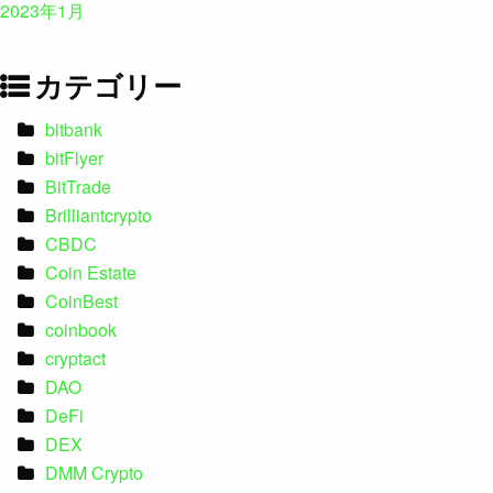
2023年1月
カテゴリー
bitbank
bitFlyer
BitTrade
Brilliantcrypto
CBDC
Coin Estate
CoinBest
coinbook
cryptact
DAO
DeFi
DEX
DMM Crypto