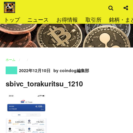
検
コ
索
ン
テ
トップ
ニュース
お得情報
取引所
銘柄・ま
ン
ツ
へ
ス
キ
ッ
ホーム
プ
2022年12月10日
by coindog編集部
sbivc_torakuritsu_1210