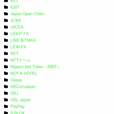
IEO
IOST
Japan Open Chain
JCBA
JVCEA
LIGHT FX
LINE BITMAX
LION FX
NFT
NFTゲーム
Nippon Idol Token（NIDT）
NOT A HOTEL
Oasys
OKCoinJapan
OKJ
OSL Japan
PayPay
S.BLOX