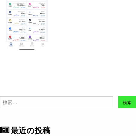
検
索:
最近の投稿