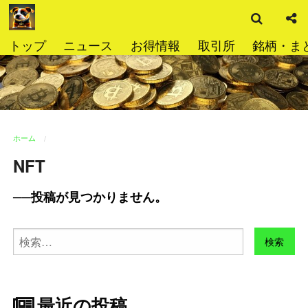
検
コ
索
ン
テ
トップ
ニュース
お得情報
取引所
銘柄・ま
ン
ツ
へ
ス
キ
ッ
ホーム
プ
NFT
投稿が見つかりません。
検
索:
最近の投稿