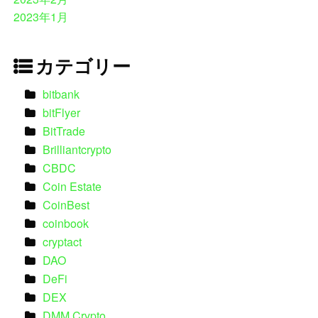
2023年1月
カテゴリー
bitbank
bitFlyer
BitTrade
Brilliantcrypto
CBDC
Coin Estate
CoinBest
coinbook
cryptact
DAO
DeFi
DEX
DMM Crypto