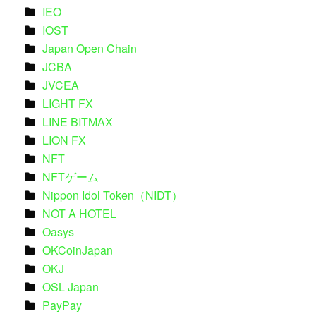
IEO
IOST
Japan Open Chain
JCBA
JVCEA
LIGHT FX
LINE BITMAX
LION FX
NFT
NFTゲーム
Nippon Idol Token（NIDT）
NOT A HOTEL
Oasys
OKCoinJapan
OKJ
OSL Japan
PayPay