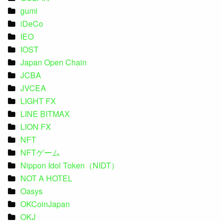
gumi
iDeCo
IEO
IOST
Japan Open Chain
JCBA
JVCEA
LIGHT FX
LINE BITMAX
LION FX
NFT
NFTゲーム
Nippon Idol Token（NIDT）
NOT A HOTEL
Oasys
OKCoinJapan
OKJ