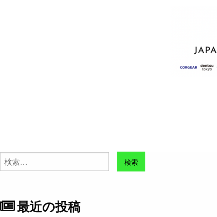
検
索:
最近の投稿