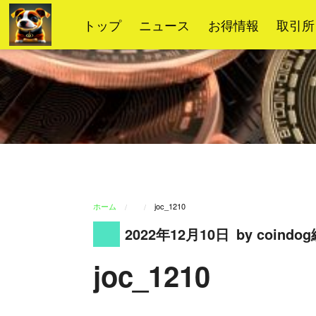
コ
トップ
ニュース
お得情報
取引所
ン
テ
ン
ツ
へ
ス
キ
ッ
プ
ホーム
joc_1210
2022年12月10日
by coind
joc_1210