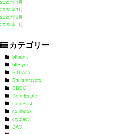
2023年4月
2023年3月
2023年2月
2023年1月
カテゴリー
bitbank
bitFlyer
BitTrade
Brilliantcrypto
CBDC
Coin Estate
CoinBest
coinbook
cryptact
DAO