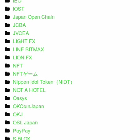
IEO
IOST
Japan Open Chain
JCBA
JVCEA
LIGHT FX
LINE BITMAX
LION FX
NFT
NFTゲーム
Nippon Idol Token（NIDT）
NOT A HOTEL
Oasys
OKCoinJapan
OKJ
OSL Japan
PayPay
S.BLOX