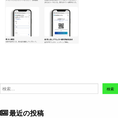
検
索:
最近の投稿