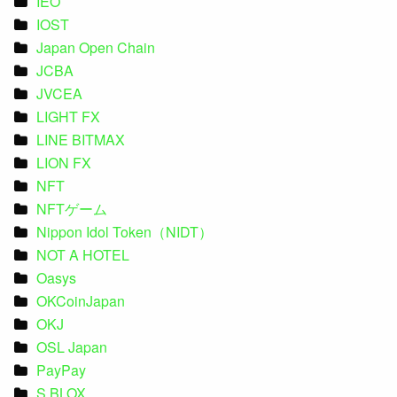
IEO
IOST
Japan Open Chain
JCBA
JVCEA
LIGHT FX
LINE BITMAX
LION FX
NFT
NFTゲーム
Nippon Idol Token（NIDT）
NOT A HOTEL
Oasys
OKCoinJapan
OKJ
OSL Japan
PayPay
S.BLOX