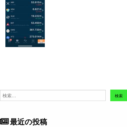
検
索:
最近の投稿