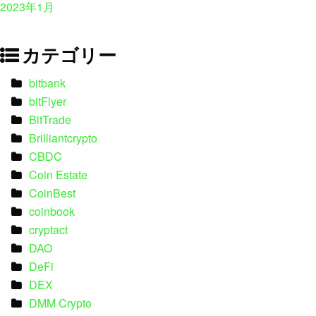
2023年1月
カテゴリー
bitbank
bitFlyer
BitTrade
Brilliantcrypto
CBDC
Coin Estate
CoinBest
coinbook
cryptact
DAO
DeFi
DEX
DMM Crypto