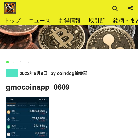
検
コ
索
ン
テ
トップ
ニュース
お得情報
取引所
銘柄・ま
ン
ツ
へ
ス
キ
ッ
ホーム
プ
2022年6月9日
by coindog編集部
gmocoinapp_0609