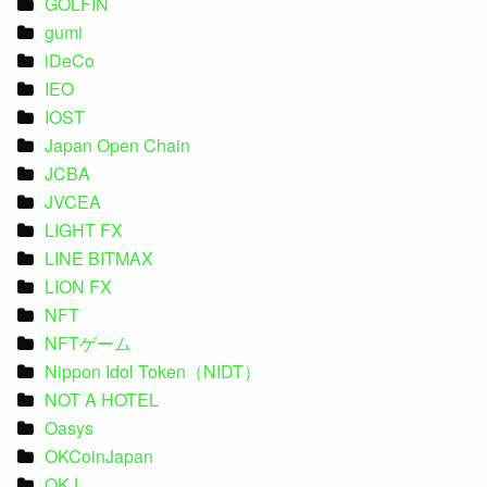
GOLFIN
gumi
iDeCo
IEO
IOST
Japan Open Chain
JCBA
JVCEA
LIGHT FX
LINE BITMAX
LION FX
NFT
NFTゲーム
Nippon Idol Token（NIDT）
NOT A HOTEL
Oasys
OKCoinJapan
OKJ