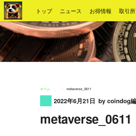
コ
トップ
ニュース
お得情報
取引所
ン
テ
ン
ツ
へ
ス
キ
ッ
プ
ホーム
metaverse_0611
2022年6月21日
by coindo
metaverse_0611