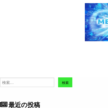
検
索:
最近の投稿