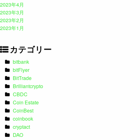
2023年4月
2023年3月
2023年2月
2023年1月
カテゴリー
bitbank
bitFlyer
BitTrade
Brilliantcrypto
CBDC
Coin Estate
CoinBest
coinbook
cryptact
DAO