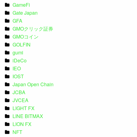
GameFi
Gate Japan
GFA
GMOクリック証券
GMOコイン
GOLFIN
gumi
iDeCo
IEO
IOST
Japan Open Chain
JCBA
JVCEA
LIGHT FX
LINE BITMAX
LION FX
NFT