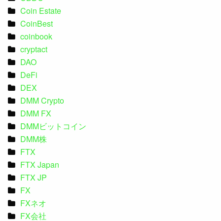
Coin Estate
CoinBest
coinbook
cryptact
DAO
DeFi
DEX
DMM Crypto
DMM FX
DMMビットコイン
DMM株
FTX
FTX Japan
FTX JP
FX
FXネオ
FX会社