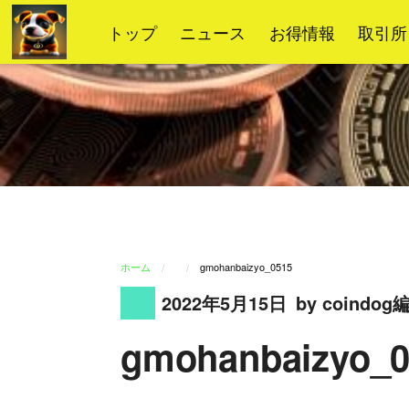
コ
トップ
ニュース
お得情報
取引所
ン
テ
ン
ツ
へ
ス
キ
ッ
プ
ホーム
gmohanbaizyo_0515
2022年5月15日
by coindo
gmohanbaizyo_0