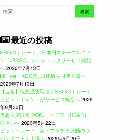
検
索:
最近の投稿
SBI VCトレード、日本円ステーブルコイ
ン「JPYSC」レンディングサービス開始
へ
2026年7月13日
bitFlyer、XDC含む3銘柄を同時上場へ
2026年7月13日
【速報】仮想通貨取引所SBI VCトレード
とビットポイントがサービス統合へ
2026
年6月30日
仮想通貨取引所OKJ、ヘデラ（HBAR）
取扱いへ
2026年5月22日
ビットトレード、銀・プラチナ連動のジ
パングコイン上場へ
2026年5月20日