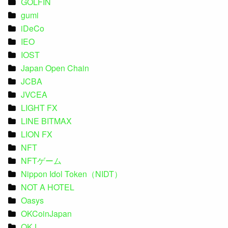
GOLFIN
gumi
iDeCo
IEO
IOST
Japan Open Chain
JCBA
JVCEA
LIGHT FX
LINE BITMAX
LION FX
NFT
NFTゲーム
Nippon Idol Token（NIDT）
NOT A HOTEL
Oasys
OKCoinJapan
OKJ