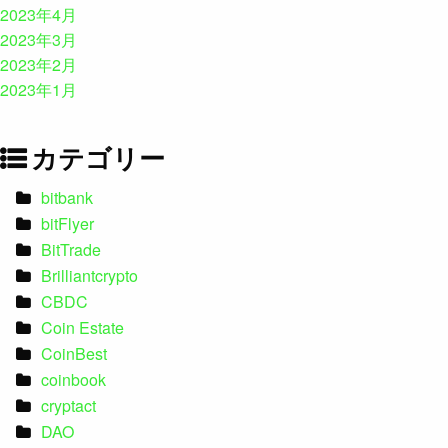
2023年4月
2023年3月
2023年2月
2023年1月
カテゴリー
bitbank
bitFlyer
BitTrade
Brilliantcrypto
CBDC
Coin Estate
CoinBest
coinbook
cryptact
DAO