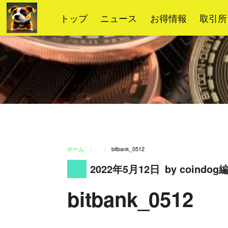
コ
トップ
ニュース
お得情報
取引所
ン
テ
ン
ツ
へ
ス
キ
ッ
プ
ホーム
bitbank_0512
2022年5月12日
by coindo
bitbank_0512