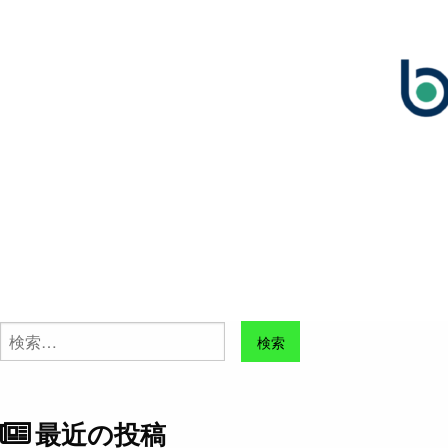
検
索:
最近の投稿