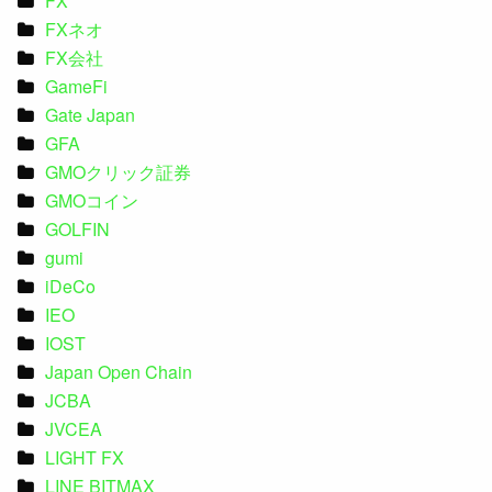
FX
FXネオ
FX会社
GameFi
Gate Japan
GFA
GMOクリック証券
GMOコイン
GOLFIN
gumi
iDeCo
IEO
IOST
Japan Open Chain
JCBA
JVCEA
LIGHT FX
LINE BITMAX