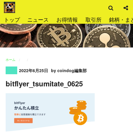
検
コ
索
ン
テ
トップ
ニュース
お得情報
取引所
銘柄・ま
ン
ツ
へ
ス
キ
ッ
ホーム
プ
2022年6月25日
by coindog編集部
bitflyer_tsumitate_0625