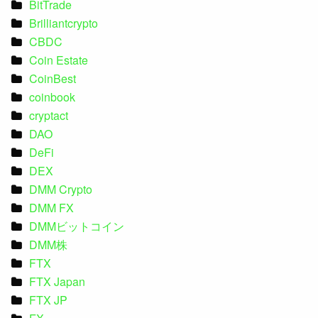
BitTrade
Brilliantcrypto
CBDC
Coin Estate
CoinBest
coinbook
cryptact
DAO
DeFi
DEX
DMM Crypto
DMM FX
DMMビットコイン
DMM株
FTX
FTX Japan
FTX JP