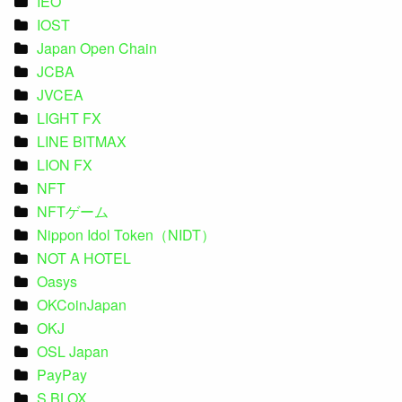
IEO
IOST
Japan Open Chain
JCBA
JVCEA
LIGHT FX
LINE BITMAX
LION FX
NFT
NFTゲーム
Nippon Idol Token（NIDT）
NOT A HOTEL
Oasys
OKCoinJapan
OKJ
OSL Japan
PayPay
S.BLOX