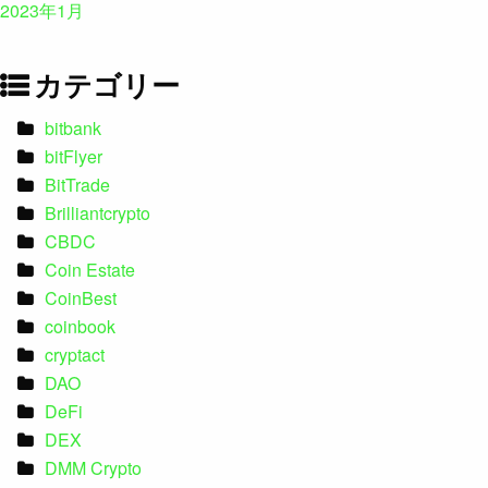
2023年1月
カテゴリー
bitbank
bitFlyer
BitTrade
Brilliantcrypto
CBDC
Coin Estate
CoinBest
coinbook
cryptact
DAO
DeFi
DEX
DMM Crypto