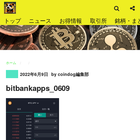
検
コ
索
ン
テ
トップ
ニュース
お得情報
取引所
銘柄・ま
ン
ツ
へ
ス
キ
ッ
ホーム
プ
2022年6月9日
by coindog編集部
bitbankapps_0609