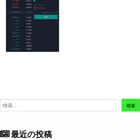
検
索:
最近の投稿